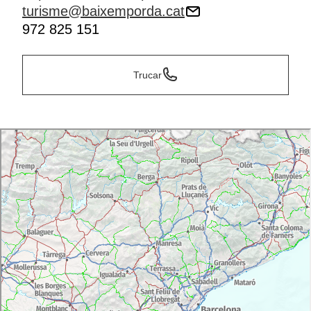
turisme@baixemporda.cat
972 825 151
Trucar