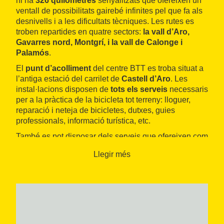
hi ha
326 quilòmetres
senyalitzats que ofereixen un
ventall de possibilitats gairebé infinites pel que fa als
desnivells i a les dificultats tècniques. Les rutes es
troben repartides en quatre sectors:
la
vall d’Aro,
Gavarres nord, Montgrí, i la vall de Calonge i
Palamós
.
El
punt d’acolliment
del centre BTT es troba situat a
l’antiga estació del carrilet de
Castell d’Aro
. Les
instal·lacions disposen de
tots els serveis
necessaris
per a la pràctica de la bicicleta tot terreny: lloguer,
reparació i neteja de bicicletes, dutxes, guies
professionals, informació turística, etc.
També es pot disposar dels serveis que ofereixen com
el de l’Oficina de Turisme de
Sant Feliu de Guíxols
o
Llegir més
el de les Piscines Municipals de
la Bisbal
d’Empordà.
La comarca del Baix Empordà compta amb unes
característiques territorials
idònies per a la pràctica
de la BTT. A més, hi ha una excel·lent oferta de
serveis turístics
de primer ordre que permeten