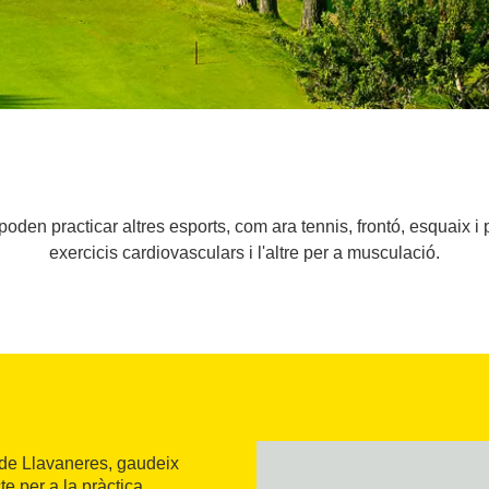
poden practicar altres esports, com ara tennis, frontó, esquaix i
exercicis cardiovasculars i l'altre per a musculació.
 de Llavaneres, gaudeix
e per a la pràctica