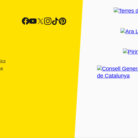
ics
me