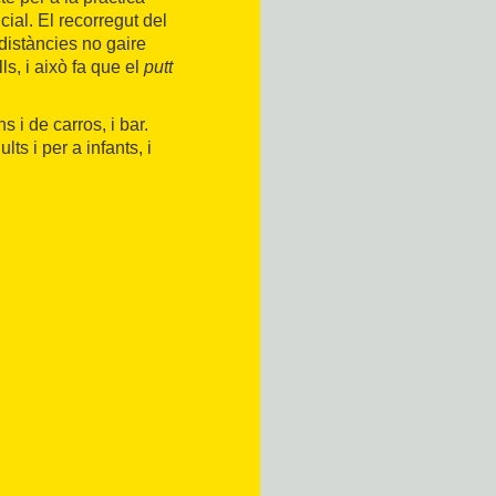
cial. El recorregut del
 distàncies no gaire
ls, i això fa que el
putt
 i de carros, i bar.
ts i per a infants, i