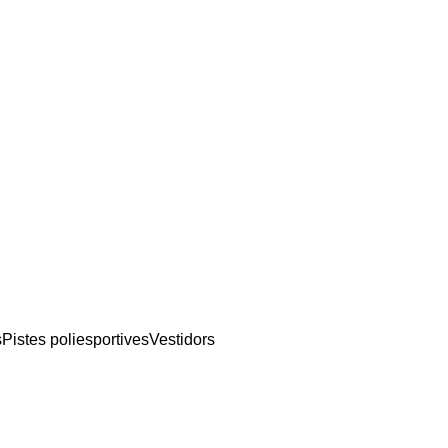
s
Pistes poliesportives
Vestidors