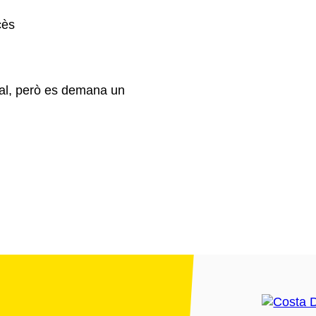
cès
cial, però es demana un