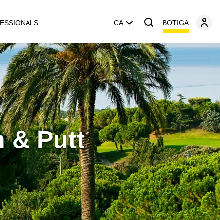
BOTIGA
ESSIONALS
CA
 & Putt