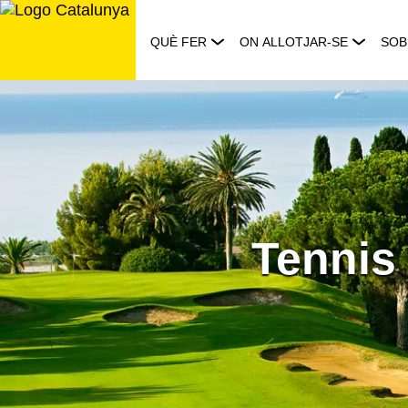
Saltar
al
QUÈ FER
ON ALLOTJAR-SE
SOB
contingut
Tennis