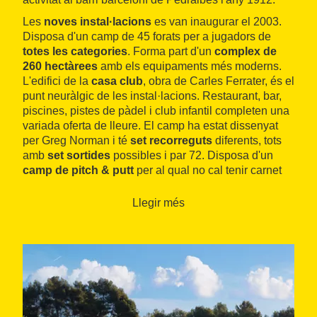
Les
noves instal·lacions
es van inaugurar el 2003.
Disposa d'un camp de 45 forats per a jugadors de
totes les categories
. Forma part d'un
complex de
260 hectàrees
amb els equipaments més moderns.
L'edifici de la
casa club
, obra de Carles Ferrater, és el
punt neuràlgic de les instal·lacions. Restaurant, bar,
piscines, pistes de pàdel i club infantil completen una
variada oferta de lleure. El camp ha estat dissenyat
per Greg Norman i té
set recorreguts
diferents, tots
amb
set sortides
possibles i par 72. Disposa d'un
camp de pitch & putt
per al qual no cal tenir carnet
de federat.
Llegir més
Ha acollit més de 250 campionats nacionals i
internacionals, inclòs l'Open d'Espanya en 10
ocasions. Nomenat un dels 125 Clubs Platí del Món,
grans noms del golf com Watson i Treviño, i llegendes
com Ballesteros i Olazábal han jugat als seus forats.
El camp, que compta amb una moderna discoteca
dissenyada per Carlos Ferrater i una via de conducció
d'alta qualitat, té 45 forats que es distribueixen en tres