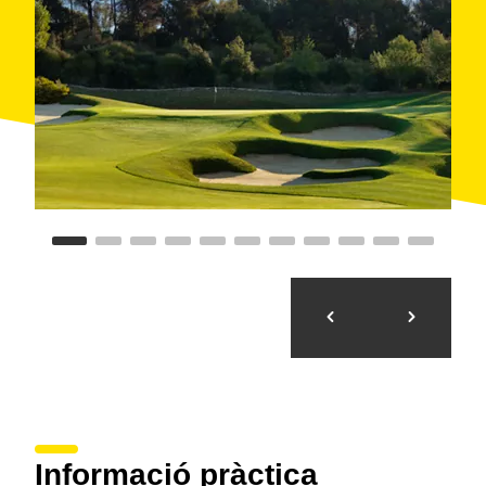
camps: rosa, groc i verd. L'oferta Stay & Play de l'hotel
La Mola el situa entre els millors centres turístics
d'Europa.
També disposa d'amplis
espais exteriors per a fer
rodatges
o pel·lícules, a més de poder-hi organitzar
tota mena d'esdeveniments privats i corporatius,
activitats de
teambuilding
, padel, futbol o classes de
golf per a empreses. Compta amb
sales i salons
amb
vista al camp de golf i a l'entorn que donen un toc
especial al teu esdeveniment i permeten que tots els
espais tinguin llum natural per a organitzar
pràcticament qualsevol esdeveniment: noces,
comunions, reunions directives, reunions i sopars
d'empresa, menjars, còctels, festes corporatives,
conferències... Encara que és una zona més privada,
també ofereixen els jardins i dues piscines.
Informació pràctica