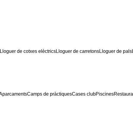
Lloguer de cotxes elèctrics
Lloguer de carretons
Lloguer de pals
Aparcaments
Camps de pràctiques
Cases club
Piscines
Restauran