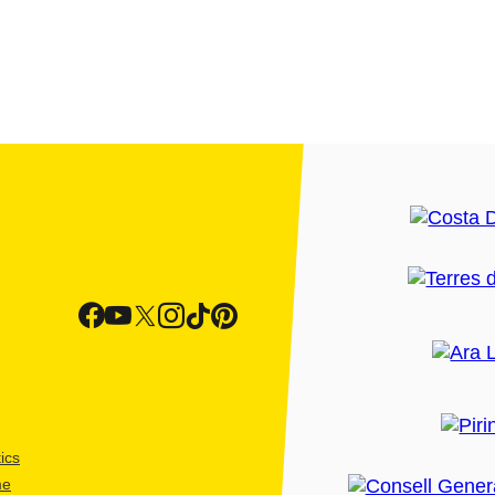
ics
me