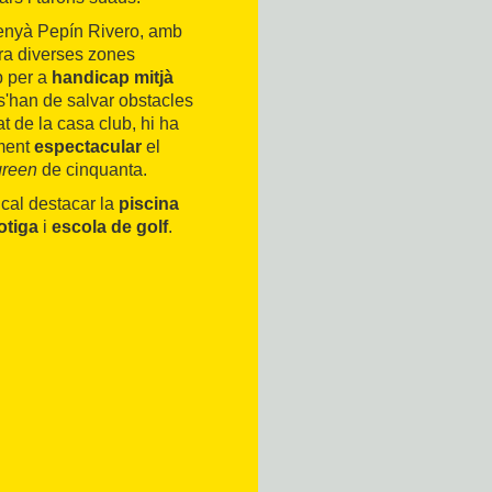
ssenyà Pepín Rivero, amb
gra diverses zones
p per a
handicap mitjà
s'han de salvar obstacles
at de la casa club, hi ha
lment
espectacular
el
green
de cinquanta.
 cal destacar la
piscina
otiga
i
escola de golf
.