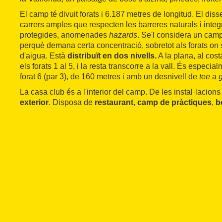
El camp té divuit forats i 6.187 metres de longitud. El di
carrers amples que respecten les barreres naturals i inte
protegides, anomenades
hazards
. Se'l considera un cam
perquè demana certa concentració, sobretot als forats on 
d'aigua. Està
distribuït en dos nivells.
A la plana, al cost
els forats 1 al 5, i la resta transcorre a la vall. És especia
forat 6 (par 3), de 160 metres i amb un desnivell de
tee
a
La casa club és a l'interior del camp. De les instal·lacions
exterior
. Disposa de
restaurant
,
camp de pràctiques
,
b