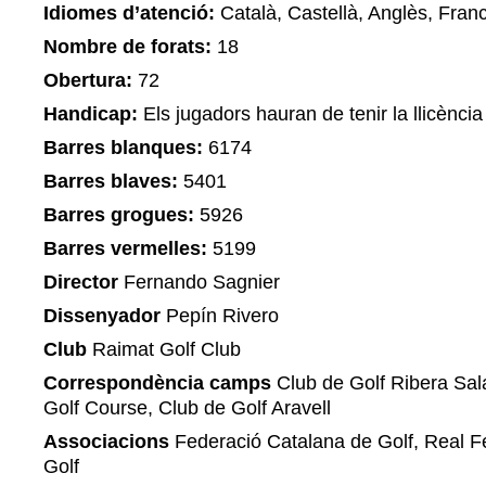
Idiomes d’atenció:
Català, Castellà, Anglès, Fran
Nombre de forats:
18
Obertura:
72
Handicap:
Els jugadors hauran de tenir la llicènci
Barres blanques:
6174
Barres blaves:
5401
Barres grogues:
5926
Barres vermelles:
5199
Director
Fernando Sagnier
Dissenyador
Pepín Rivero
Club
Raimat Golf Club
Correspondència camps
Club de Golf Ribera Sal
Golf Course, Club de Golf Aravell
Associacions
Federació Catalana de Golf, Real F
Golf