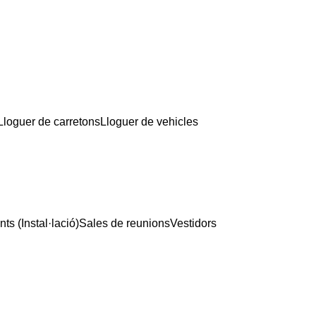
Lloguer de carretons
Lloguer de vehicles
ts (Instal·lació)
Sales de reunions
Vestidors