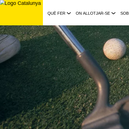
Saltar
al
QUÈ FER
ON ALLOTJAR-SE
SOB
contingut