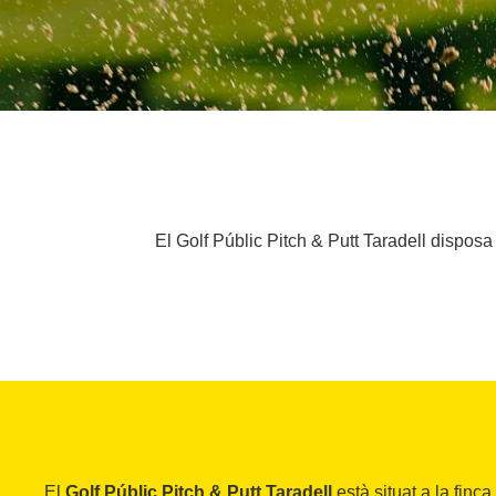
El Golf Públic Pitch & Putt Taradell disposa 
El
Golf Públic Pitch & Putt Taradell
està situat a la finc