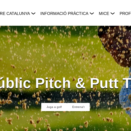
RE CATALUNYA
INFORMACIÓ PRÀCTICA
MICE
PROF
úblic Pitch & Putt T
Juga a golf
Entrena't