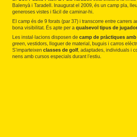
Balenyà i Taradell. Inaugurat el 2009, és un camp pla, ll
generoses vistes i fàcil de caminar-hi.
El camp és de 9 forats (par 37) i transcorre entre carrers
bona visibilitat. És apte per a
qualsevol tipus de jugado
Les instal·lacions disposen de
camp de pràctiques am
green
, vestidors, lloguer de material, buguis i carros elèctr
S'imparteixen
classes de golf
, adaptades, individuals i c
nens amb cursos especials durant l'estiu.