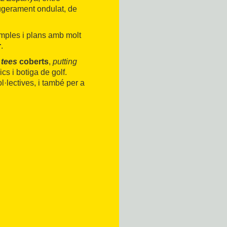
eugerament ondulat, de
 amples i plans amb molt
r
.
b
tees
coberts
,
putting
ics i botiga de golf.
ol·lectives, i també per a