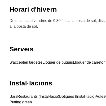
Horari d'hivern
De dilluns a divendres de 9.30 fins a la posta de sol; dis
a la posta de sol.
Serveis
S'accepten targetes
Lloguer de buguis
Lloguer de carreton
Instal·lacions
Bars
Restaurants (Instal·lació)
Botigues (Instal·lació)
Aules
Putting green