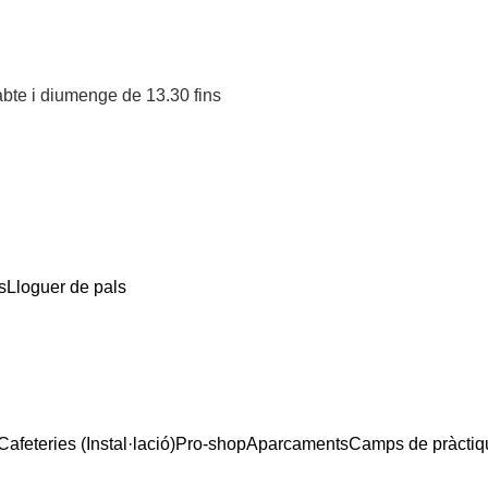
sabte i diumenge de 13.30 fins
s
Lloguer de pals
Cafeteries (Instal·lació)
Pro-shop
Aparcaments
Camps de pràctiq