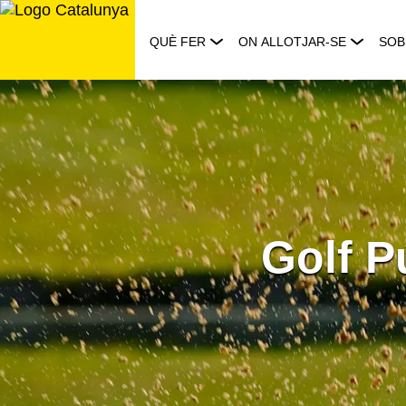
Saltar
al
QUÈ FER
ON ALLOTJAR-SE
SOB
contingut
Golf P