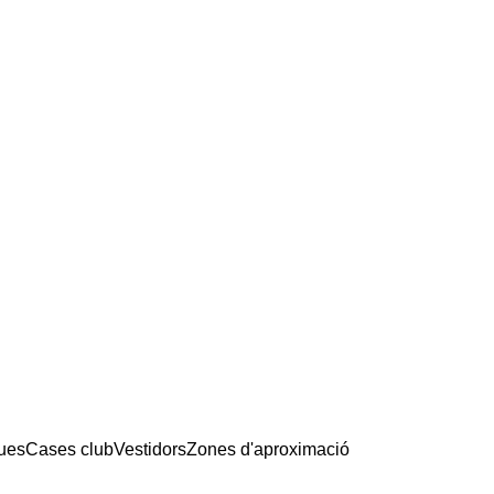
ues
Cases club
Vestidors
Zones d'aproximació