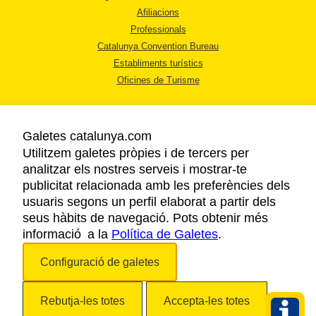
Afiliacions
Professionals
Catalunya Convention Bureau
Establiments turístics
Oficines de Turisme
Galetes catalunya.com
Utilitzem galetes pròpies i de tercers per
analitzar els nostres serveis i mostrar-te
AVÍS LEGAL
publicitat relacionada amb les preferències dels
POLÍTICA DE PRIVACITAT
usuaris segons un perfil elaborat a partir dels
COOKIES
seus hàbits de navegació. Pots obtenir més
informació a la
Política de Galetes
ACCESSIBILITAT
.
Configuració de galetes
Copyright © 2026. Agència Catalana de Turisme. Tots els drets reservats.
Rebutja-les totes
Accepta-les totes