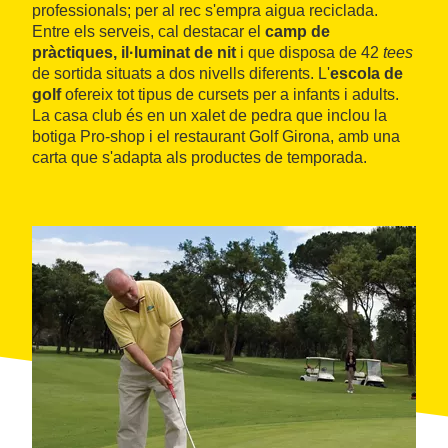
professionals; per al rec s'empra aigua reciclada.
Entre els serveis, cal destacar el
camp de
pràctiques, il·luminat de nit
i que disposa de 42
tees
de sortida situats a dos nivells diferents. L'
escola de
golf
ofereix tot tipus de cursets per a infants i adults.
La casa club és en un xalet de pedra que inclou la
botiga Pro-shop i el restaurant Golf Girona, amb una
carta que s'adapta als productes de temporada.