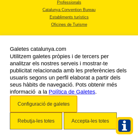
Professionals
Catalunya Convention Bureau
Establiments turístics
Oficines de Turisme
Galetes catalunya.com
Utilitzem galetes pròpies i de tercers per
analitzar els nostres serveis i mostrar-te
AVÍS LEGAL
publicitat relacionada amb les preferències dels
POLÍTICA DE PRIVACITAT
usuaris segons un perfil elaborat a partir dels
COOKIES
seus hàbits de navegació. Pots obtenir més
informació a la
Política de Galetes
ACCESSIBILITAT
.
Configuració de galetes
Copyright © 2026. Agència Catalana de Turisme. Tots els drets reservats.
Rebutja-les totes
Accepta-les totes