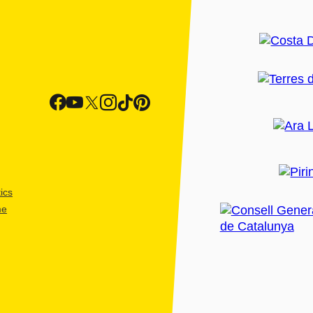
ics
me