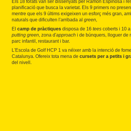
Els 18 forats van ser dissenyats per Ramon Espinosa i r
planificació que busca la varietat. Els 9 primers no pres
mentre que els 9 últims exigeixen un esforç més gran, amb
naturals que dificulten l'arribada al
green
,
El
camp de pràctiques
disposa de 16
tees
coberts i 10 a 
putting green
, zona d'
approach
i de búnquers, lloguer de m
parc infantil, restaurant i bar.
L'Escola de Golf HCP 1 va néixer amb la intenció de foment
Catalunya. Ofereix tota mena de
cursets per a petits i g
del nivell.