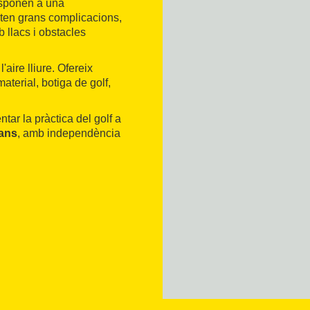
esponen a una
enten grans complicacions,
 llacs i obstacles
l'aire lliure. Ofereix
aterial, botiga de golf,
ar la pràctica del golf a
rans
, amb independència