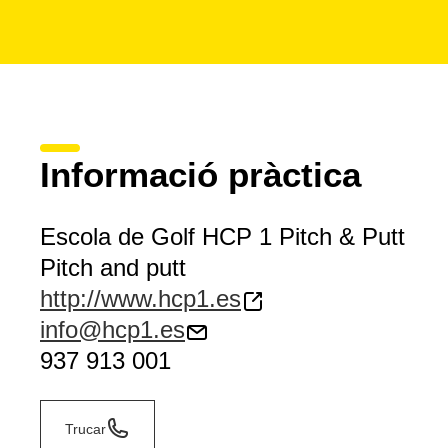
Informació pràctica
Escola de Golf HCP 1 Pitch & Putt
Pitch and putt
http://www.hcp1.es
info@hcp1.es
937 913 001
Trucar