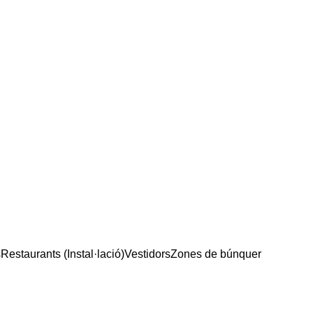
s
Restaurants (Instal·lació)
Vestidors
Zones de búnquer