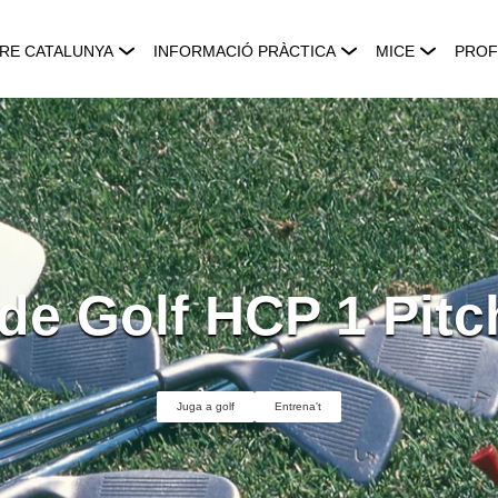
RE CATALUNYA
INFORMACIÓ PRÀCTICA
MICE
PROF
de Golf HCP 1 Pitc
Juga a golf
Entrena't