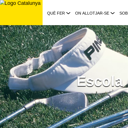
Saltar
al
QUÈ FER
ON ALLOTJAR-SE
SOB
contingut
Escola 