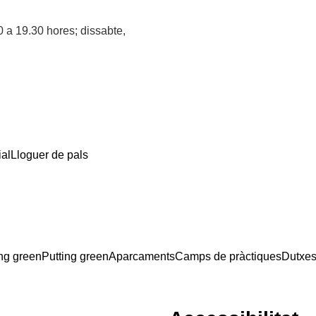
00 a 19.30 hores; dissabte,
ial
Lloguer de pals
ing green
Putting green
Aparcaments
Camps de pràctiques
Dutxe