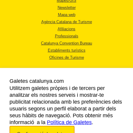
Mapes/GIS
Newsletter
Mapa web
Agència Catalana de Turisme
Afiliacions
Professionals
Catalunya Convention Bureau
Establiments turístics
Oficines de Turisme
Galetes catalunya.com
Utilitzem galetes pròpies i de tercers per
analitzar els nostres serveis i mostrar-te
AVÍS LEGAL
publicitat relacionada amb les preferències dels
POLÍTICA DE PRIVACITAT
usuaris segons un perfil elaborat a partir dels
COOKIES
seus hàbits de navegació. Pots obtenir més
informació a la
Política de Galetes
ACCESSIBILITAT
.