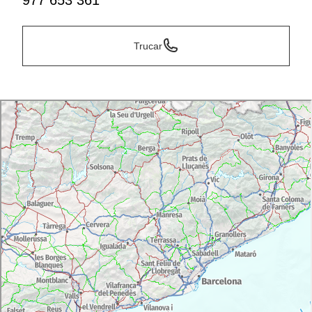
977 653 361
Trucar