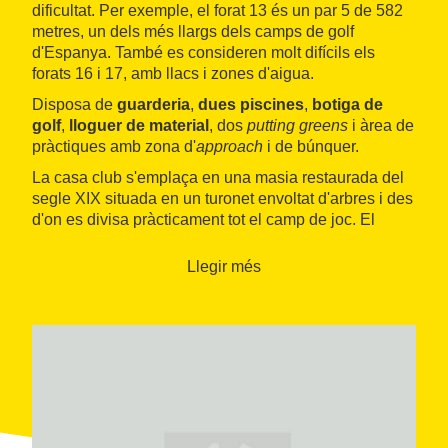
dificultat. Per exemple, el forat 13 és un par 5 de 582
metres, un dels més llargs dels camps de golf
d'Espanya. També es consideren molt difícils els
forats 16 i 17, amb llacs i zones d'aigua.
Disposa de
guarderia
,
dues piscines
,
botiga de
golf
,
lloguer de material
, dos
putting greens
i àrea de
pràctiques amb zona d'
approach
i de búnquer.
La casa club s'emplaça en una masia restaurada del
segle XIX situada en un turonet envoltat d'arbres i des
d'on es divisa pràcticament tot el camp de joc. El
restaurant, obert al migdia, està especialitzat en cuina
catalana.
Llegir més