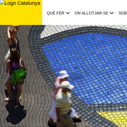
Saltar
al
QUÈ FER
ON ALLOTJAR-SE
SOB
contingut