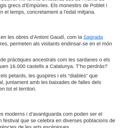
igis grecs d’Empúries. Els monestirs de Poblet i
en el temps, concretament a l’edat mitjana.
ó en les obres d’Antoni Gaudí, com la
Sagrada
eres, permeten als visitants endinsar-se en el món
és de pràctiques ancestrals com les sardanes o els
equen 16.000 castells a Catalunya. T’ho perdràs?
els petards, les guspires i els “diables” que
al, juntament amb les baixades de falles dels
tot el territori.
 més moderns i d’avantguarda com poden ser el
un festival que se celebra en diverses poblacions de
rències de les arts escèniques.