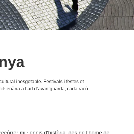
unya
ultural inesgotable. Festivals i festes et
il·lenària a l’art d’avantguarda, cada racó
recórrer mil·lennis d’història, des de l’home de