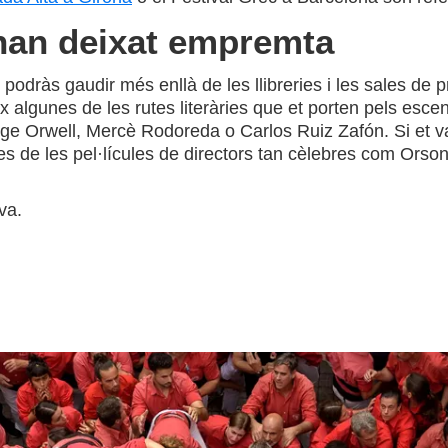
e han deixat empremta
odràs gaudir més enllà de les llibreries i les sales de pro
ix algunes de les rutes literàries que et porten pels es
ge Orwell, Mercè Rodoreda o Carlos Ruiz Zafón. Si et va
es de les pel·lícules de directors tan cèlebres com Or
va.