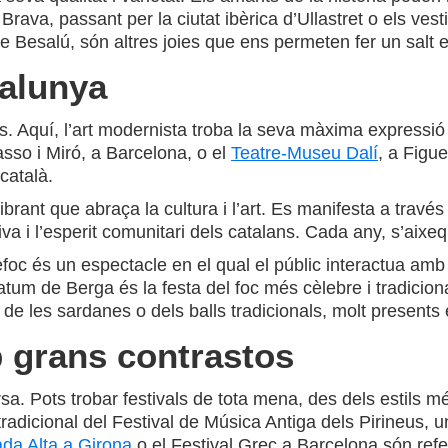
ava, passant per la ciutat ibèrica d’Ullastret o els vest
de Besalú, són altres joies que ens permeten fer un salt 
atalunya
ís. Aquí, l’art modernista troba la seva màxima expressi
sso i Miró, a Barcelona, o el
Teatre-Museu Dalí
, a Figu
català.
ibrant que abraça la cultura i l’art. Es manifesta a trav
tiva i l’esperit comunitari dels catalans. Cada any, s’aix
efoc és un espectacle en el qual el públic interactua amb 
atum de Berga és la festa del foc més cèlebre i tradicion
 les sardanes o dels balls tradicionals, molt presents en 
 grans contrastos
rsa. Pots trobar festivals de tota mena, des dels estils
tradicional del Festival de Música Antiga dels Pirineus, 
da Alta a Girona
o el Festival Grec a Barcelona són refe