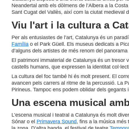
Neandertal amb els dòlmens de l’Albera a la Costa Br
Sant Cugat del Vallès, així com la ciutat medieval 
Viu l'art i la cultura a C
Per als entusiastes de l’art, Catalunya és un parad
Família
o el Park Güell. Els museus dedicats a Pica
d’alguns dels artistes de més renom del panorama 
El patrimoni immaterial de Catalunya és un tresor v
castells humans, que expressen la identitat col·lec
La cultura del foc també hi és molt present. El corr
avancen pels carrers al ritme de la percussió. La P
Pirineus. Tampoc ens podem oblidar dels gegants i de
Una escena musical amb
L’escena musical i teatral a Catalunya és molt dive
Sónar o el
Primavera Sound
, fins a la música més 
la zona. D’altra banda, el festival de teatre
Tempora