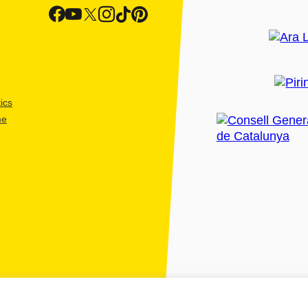
ics
me