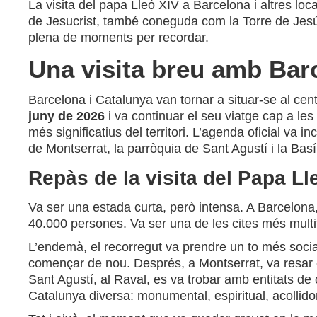
La visita del papa Lleó XIV a Barcelona i altres lo
de Jesucrist, també coneguda com la Torre de Jesús
plena de moments per recordar.
Una visita breu amb Bar
Barcelona i Catalunya van tornar a situar-se al cent
juny de 2026
i va continuar el seu viatge cap a les 
més significatius del territori. L’agenda oficial va 
de Montserrat, la parròquia de Sant Agustí i la Bas
Repàs de la visita del Papa Lle
Va ser una estada curta, però intensa. A Barcelona,
40.000 persones. Va ser una de les cites més multit
L’endemà, el recorregut va prendre un to més social i
començar de nou. Després, a Montserrat, va resar el
Sant Agustí, al Raval, es va trobar amb entitats de 
Catalunya diversa: monumental, espiritual, acolli