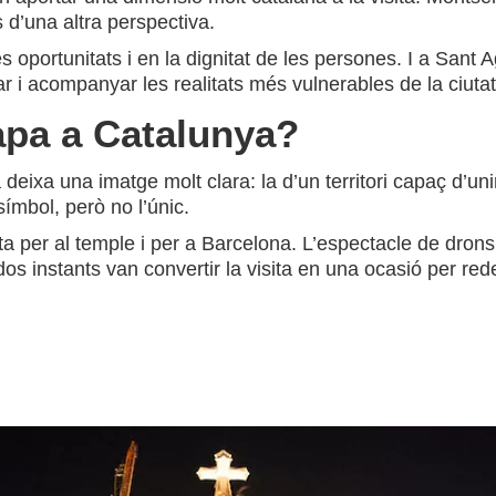
s d’una altra perspectiva.
s oportunitats i en la dignitat de les persones. I a Sant A
ar i acompanyar les realitats més vulnerables de la ciutat
papa a Catalunya?
eixa una imatge molt clara: la d’un territori capaç d’unir 
ímbol, però no l’únic.
a per al temple i per a Barcelona. L’espectacle de drons,
os instants van convertir la visita en una ocasió per red