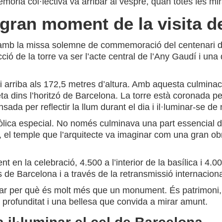
mòria col·lectiva va arribar al vespre, quan totes les mi
l gran moment de la visita 
 amb la missa solemne de commemoració del centenari de
ió de la torre va ser l’acte central de l’Any Gaudí i una d
t i arriba als 172,5 metres d’altura. Amb aquesta culmina
ta dins l’horitzó de Barcelona. La torre està coronada pe
da per reflectir la llum durant el dia i il·luminar-se de n
mbòlica especial. No només culminava una part essencial 
 el temple que l’arquitecte va imaginar com una gran obra
en la celebració, 4.500 a l’interior de la basílica i 4.0
s de Barcelona i a través de la retransmissió internaciona
rar per què és molt més que un monument. És patrimoni, é
, profunditat i una bellesa que convida a mirar amunt.