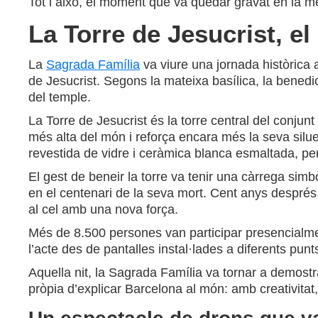
Tot i això, el moment que va quedar gravat en la me
La Torre de Jesucrist, e
La
Sagrada Família
va viure una jornada històrica
de Jesucrist. Segons la mateixa basílica, la benedicc
del temple.
La Torre de Jesucrist és la torre central del conjun
més alta del món i reforça encara més la seva silue
revestida de vidre i ceràmica blanca esmaltada, pensa
El gest de beneir la torre va tenir una càrrega si
en el centenari de la seva mort. Cent anys després,
al cel amb una nova força.
Més de 8.500 persones van participar presencialment 
l’acte des de pantalles instal·lades a diferents punt
Aquella nit, la Sagrada Família va tornar a demost
pròpia d’explicar Barcelona al món: amb creativitat