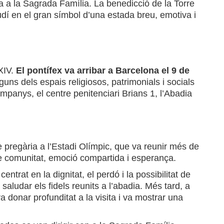
ca a la Sagrada Família. La benedicció de la Torre
dí en el gran símbol d’una estada breu, emotiva i
 XIV.
El pontífex va arribar a Barcelona el 9 de
guns dels espais religiosos, patrimonials i socials
Companys, el centre penitenciari Brians 1, l’Abadia
e pregària a l’Estadi Olímpic, que va reunir més de
 de comunitat, emoció compartida i esperança.
trat en la dignitat, el perdó i la possibilitat de
ludar els fidels reunits a l’abadia. Més tard, a
a donar profunditat a la visita i va mostrar una