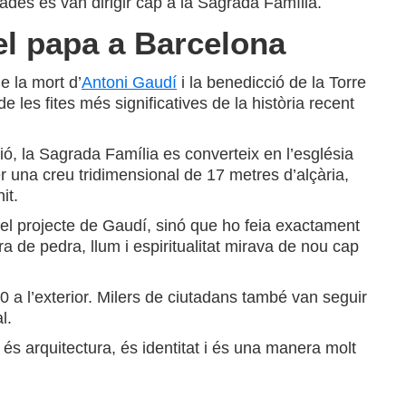
rades es van dirigir cap a la Sagrada Família.
del papa a Barcelona
 la mort d’
Antoni Gaudí
i la benedicció de la Torre
e les fites més significatives de la història recent
ció, la Sagrada Família es converteix en l’església
r una creu tridimensional de 17 metres d’alçària,
it.
del projecte de Gaudí, sinó que ho feia exactament
 de pedra, llum i espiritualitat mirava de nou cap
00 a l’exterior. Milers de ciutadans també van seguir
l.
s arquitectura, és identitat i és una manera molt