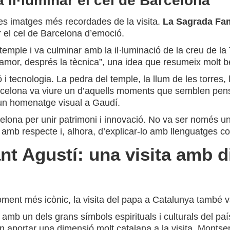
 il·luminar el cel de Barcelona
les imatges més recordades de la visita.
La Sagrada Famí
 el cel de Barcelona d’emoció.
mple i va culminar amb la il·luminació de la creu de la T
l’amor, després la tècnica”, una idea que resumeix molt bé 
ó i tecnologia. La pedra del temple, la llum de les torres,
arcelona va viure un d’aquells moments que semblen pens
n un homenatge visual a Gaudí.
celona per unir patrimoni i innovació. No va ser només 
 amb respecte i, alhora, d’explicar-lo amb llenguatges c
ant Agustí: una visita amb d
ent més icònic, la visita del papa a Catalunya també va 
 amb un dels grans símbols espirituals i culturals del pa
n aportar una dimensió molt catalana a la visita. Montserr