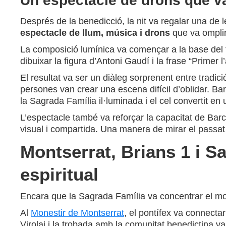
Un espectacle de drons que va
Després de la benedicció, la nit va regalar una de 
espectacle de llum, música i drons
que va omplir
La composició lumínica va començar a la base del te
dibuixar la figura d’Antoni Gaudí i la frase “Primer 
El resultat va ser un diàleg sorprenent entre tradici
persones van crear una escena difícil d’oblidar. B
la Sagrada Família il·luminada i el cel convertit e
L’espectacle també va reforçar la capacitat de Bar
visual i compartida. Una manera de mirar el passat
Montserrat, Brians 1 i S
espiritual
Encara que la Sagrada Família va concentrar el mom
Al
Monestir de Montserrat
, el pontífex va connectar
Virolai i la trobada amb la comunitat benedictina va