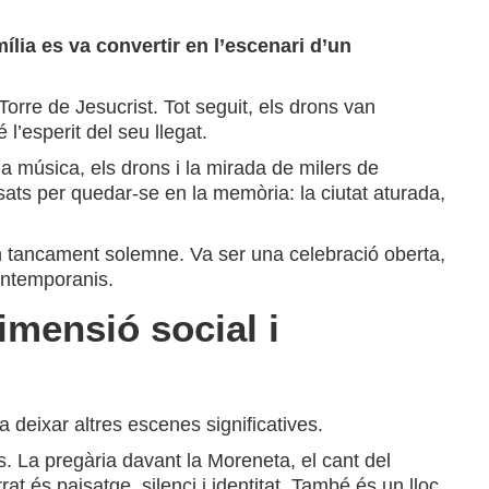
lia es va convertir en l’escenari d’un
orre de Jesucrist. Tot seguit, els drons van
l’esperit del seu llegat.
 la música, els drons i la mirada de milers de
ats per quedar-se en la memòria: la ciutat aturada,
un tancament solemne. Va ser una celebració oberta,
ontemporanis.
imensió social i
deixar altres escenes significatives.
ís. La pregària davant la Moreneta, el cant del
at és paisatge, silenci i identitat. També és un lloc