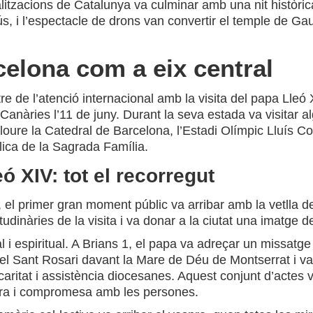
calitzacions de Catalunya va culminar amb una nit històri
, i l’espectacle de drons van convertir el temple de Gau
celona com a eix central
re de l’atenció internacional amb la visita del papa Lleó
Canàries l’11 de juny. Durant la seva estada va visitar al
incloure la Catedral de Barcelona, l’Estadi Olímpic Lluís 
ílica de la Sagrada Família.
ó XIV: tot el recorregut
 el primer gran moment públic va arribar amb la vetlla d
udinàries de la visita i va donar a la ciutat una imatge
 espiritual. A Brians 1, el papa va adreçar un missatge cen
 Sant Rosari davant la Mare de Déu de Montserrat i va sa
caritat i assistència diocesanes. Aquest conjunt d’actes v
dora i compromesa amb les persones.