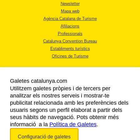
Newsletter
Mapa web
Agència Catalana de Turisme
Afiliacions
Professionals
Catalunya Convention Bureau
Establiments turístics
Oficines de Turisme
Galetes catalunya.com
Utilitzem galetes pròpies i de tercers per
analitzar els nostres serveis i mostrar-te
AVÍS LEGAL
publicitat relacionada amb les preferències dels
POLÍTICA DE PRIVACITAT
usuaris segons un perfil elaborat a partir dels
COOKIES
seus hàbits de navegació. Pots obtenir més
informació a la
Política de Galetes
ACCESSIBILITAT
.
Configuració de galetes