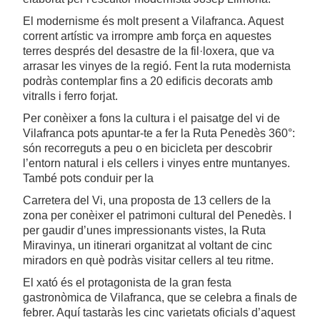
El modernisme és molt present a Vilafranca. Aquest
corrent artístic va irrompre amb força en aquestes
terres després del desastre de la fil·loxera, que va
arrasar les vinyes de la regió. Fent la ruta modernista
podràs contemplar fins a 20 edificis decorats amb
vitralls i ferro forjat.
Per conèixer a fons la cultura i el paisatge del vi de
Vilafranca pots apuntar-te a fer la Ruta Penedès 360°:
són recorreguts a peu o en bicicleta per descobrir
l’entorn natural i els cellers i vinyes entre muntanyes.
També pots conduir per la
Carretera del Vi, una proposta de 13 cellers de la
zona per conèixer el patrimoni cultural del Penedès. I
per gaudir d’unes impressionants vistes, la Ruta
Miravinya, un itinerari organitzat al voltant de cinc
miradors en què podràs visitar cellers al teu ritme.
El xató és el protagonista de la gran festa
gastronòmica de Vilafranca, que se celebra a finals de
febrer. Aquí tastaràs les cinc varietats oficials d’aquest