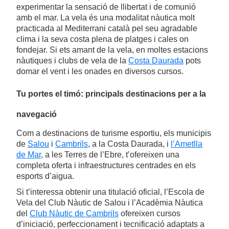
experimentar la sensació de llibertat i de comunió
amb el mar. La vela és una modalitat nàutica molt
practicada al Mediterrani català pel seu agradable
clima i la seva costa plena de platges i cales on
fondejar. Si ets amant de la vela, en moltes estacions
nàutiques i clubs de vela de la
Costa Daurada
pots
domar el vent i les onades en diversos cursos.
Tu portes el timó: principals destinacions per a la
navegació
Com a destinacions de turisme esportiu, els municipis
de
Salou
i
Cambrils
, a la Costa Daurada, i
l’Ametlla
de Mar
, a les Terres de l’Ebre, t’ofereixen una
completa oferta i infraestructures centrades en els
esports d’aigua.
Si t’interessa obtenir una titulació oficial, l’Escola de
Vela del Club Nàutic de Salou i l’Acadèmia Nàutica
del
Club Nàutic de Cambrils
ofereixen cursos
d’iniciació, perfeccionament i tecnificació adaptats a