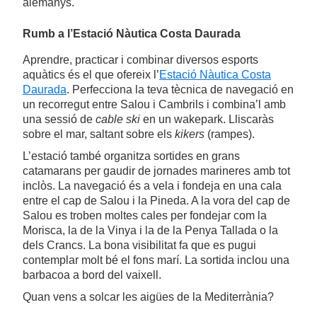
alemanys.
Rumb a l’Estació Nàutica Costa Daurada
Aprendre, practicar i combinar diversos esports
aquàtics és el que ofereix l’
Estació Nàutica Costa
Daurada
. Perfecciona la teva tècnica de navegació en
un recorregut entre Salou i Cambrils i combina’l amb
una sessió de
cable ski
en un wakepark. Lliscaràs
sobre el mar, saltant sobre els
kikers
(rampes).
L’estació també organitza sortides en grans
catamarans per gaudir de jornades marineres amb tot
inclòs. La navegació és a vela i fondeja en una cala
entre el cap de Salou i la Pineda. A la vora del cap de
Salou es troben moltes cales per fondejar com la
Morisca, la de la Vinya i la de la Penya Tallada o la
dels Crancs. La bona visibilitat fa que es pugui
contemplar molt bé el fons marí. La sortida inclou una
barbacoa a bord del vaixell.
Quan vens a solcar les aigües de la Mediterrània?