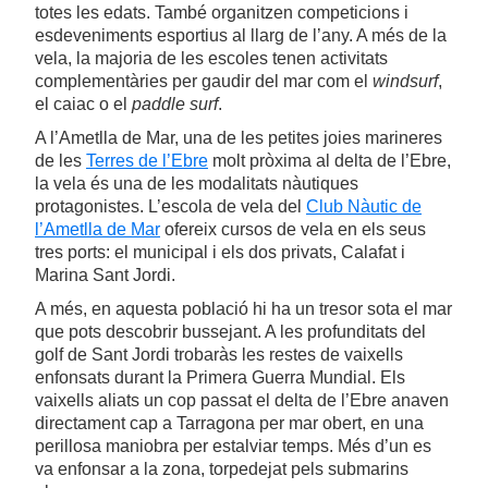
totes les edats. També organitzen competicions i
esdeveniments esportius al llarg de l’any. A més de la
vela, la majoria de les escoles tenen activitats
complementàries per gaudir del mar com el
windsurf
,
el caiac o el
paddle surf
.
A l’Ametlla de Mar, una de les petites joies marineres
de les
Terres de l’Ebre
molt pròxima al delta de l’Ebre,
la vela és una de les modalitats nàutiques
protagonistes. L’escola de vela del
Club Nàutic de
l’Ametlla de Mar
ofereix cursos de vela en els seus
tres ports: el municipal i els dos privats, Calafat i
Marina Sant Jordi.
A més, en aquesta població hi ha un tresor sota el mar
que pots descobrir bussejant. A les profunditats del
golf de Sant Jordi trobaràs les restes de vaixells
enfonsats durant la Primera Guerra Mundial. Els
vaixells aliats un cop passat el delta de l’Ebre anaven
directament cap a Tarragona per mar obert, en una
perillosa maniobra per estalviar temps. Més d’un es
va enfonsar a la zona, torpedejat pels submarins