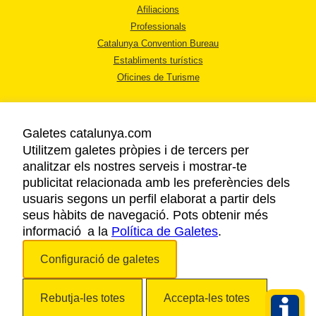
Afiliacions
Professionals
Catalunya Convention Bureau
Establiments turístics
Oficines de Turisme
Galetes catalunya.com
Utilitzem galetes pròpies i de tercers per
analitzar els nostres serveis i mostrar-te
AVÍS LEGAL
publicitat relacionada amb les preferències dels
POLÍTICA DE PRIVACITAT
usuaris segons un perfil elaborat a partir dels
COOKIES
seus hàbits de navegació. Pots obtenir més
informació a la
Política de Galetes
ACCESSIBILITAT
.
Configuració de galetes
Copyright © 2026. Agència Catalana de Turisme. Tots els drets reservats.
Rebutja-les totes
Accepta-les totes