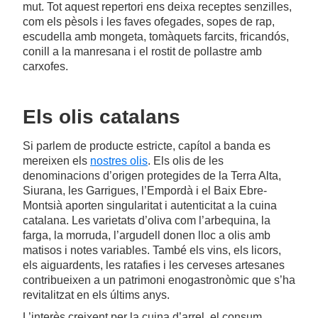
mut. Tot aquest repertori ens deixa receptes senzilles,
com els pèsols i les faves ofegades, sopes de rap,
escudella amb mongeta, tomàquets farcits, fricandós,
conill a la manresana i el rostit de pollastre amb
carxofes.
Els olis catalans
Si parlem de producte estricte, capítol a banda es
mereixen els
nostres olis
. Els olis de les
denominacions d’origen protegides de la Terra Alta,
Siurana, les Garrigues, l’Empordà i el Baix Ebre-
Montsià aporten singularitat i autenticitat a la cuina
catalana. Les varietats d’oliva com l’arbequina, la
farga, la morruda, l’argudell donen lloc a olis amb
matisos i notes variables. També els vins, els licors,
els aiguardents, les ratafies i les cerveses artesanes
contribueixen a un patrimoni enogastronòmic que s’ha
revitalitzat en els últims anys.
L’interès creixent per la cuina d’arrel, el consum