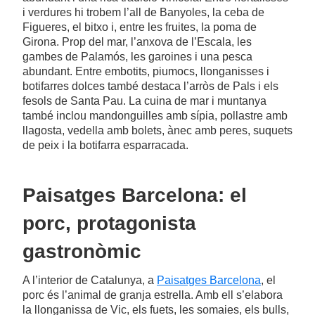
i verdures hi trobem l’all de Banyoles, la ceba de
Figueres, el bitxo i, entre les fruites, la poma de
Girona. Prop del mar, l’anxova de l’Escala, les
gambes de Palamós, les garoines i una pesca
abundant. Entre embotits, piumocs, llonganisses i
botifarres dolces també destaca l’arròs de Pals i els
fesols de Santa Pau. La cuina de mar i muntanya
també inclou mandonguilles amb sípia, pollastre amb
llagosta, vedella amb bolets, ànec amb peres, suquets
de peix i la botifarra esparracada.
Paisatges Barcelona: el
porc, protagonista
gastronòmic
A l’interior de Catalunya, a
Paisatges Barcelona
, el
porc és l’animal de granja estrella. Amb ell s’elabora
la llonganissa de Vic, els fuets, les somaies, els bulls,