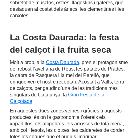
sobretot de musclos, ostres, llagostins i galeres, que
destaquen al costat dels ànecs, les clementines i les
carxofes.
La Costa Daurada: la festa
del calçot i la fruita seca
Molt a prop, a la
Costa Daurada
, pren el protagonisme
del rebost l’avellana de Reus, les patates de Prades,
la cabra de Rasquera i la mel del Perelló, que
enriqueixen el nostre receptari. Acosta’t a Valls, terra
de calçots, per gaudir d’una de les tradicions més
singulars de Catalunya: la
Gran Festa de la
Calçotada
.
En aquestes dues zones veïnes i gràcies a aquests
productes, és on la gastronomia t’ofereix els
xapadillos, els allipebres, els arrossos de tota mena,
amb col i fesols, les clotxes, les calderetes de corder i
totes les coques que et puguis imaginar.