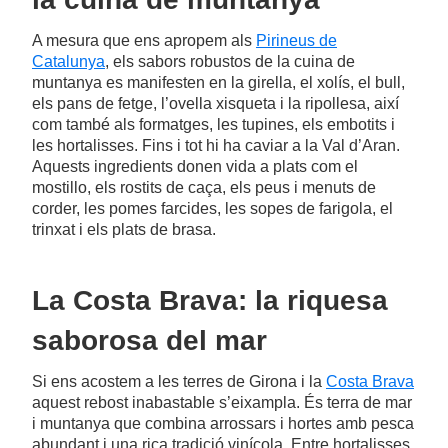
A mesura que ens apropem als
Pirineus de
Catalunya
, els sabors robustos de la cuina de
muntanya es manifesten en la girella, el xolís, el bull,
els pans de fetge, l’ovella xisqueta i la ripollesa, així
com també als formatges, les tupines, els embotits i
les hortalisses. Fins i tot hi ha caviar a la Val d’Aran.
Aquests ingredients donen vida a plats com el
mostillo, els rostits de caça, els peus i menuts de
corder, les pomes farcides, les sopes de farigola, el
trinxat i els plats de brasa.
La Costa Brava: la riquesa
saborosa del mar
Si ens acostem a les terres de Girona i la
Costa Brava
aquest rebost inabastable s’eixampla. És terra de mar
i muntanya que combina arrossars i hortes amb pesca
abundant i una rica tradició vinícola. Entre hortalisses