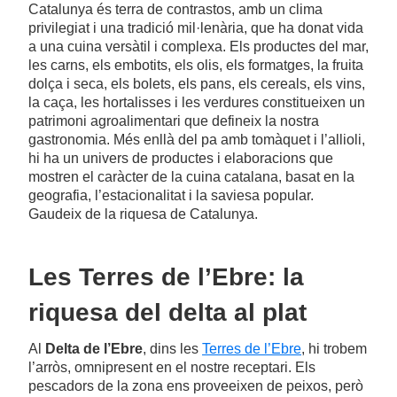
Catalunya és terra de contrastos, amb un clima
privilegiat i una tradició mil·lenària, que ha donat vida
a una cuina versàtil i complexa. Els productes del mar,
les carns, els embotits, els olis, els formatges, la fruita
dolça i seca, els bolets, els pans, els cereals, els vins,
la caça, les hortalisses i les verdures constitueixen un
patrimoni agroalimentari que defineix la nostra
gastronomia. Més enllà del pa amb tomàquet i l’allioli,
hi ha un univers de productes i elaboracions que
mostren el caràcter de la cuina catalana, basat en la
geografia, l’estacionalitat i la saviesa popular.
Gaudeix de la riquesa de Catalunya.
Les Terres de l’Ebre: la
riquesa del delta al plat
Al
Delta de l’Ebre
, dins les
Terres de l’Ebre
, hi trobem
l’arròs, omnipresent en el nostre receptari. Els
pescadors de la zona ens proveeixen de peixos, però