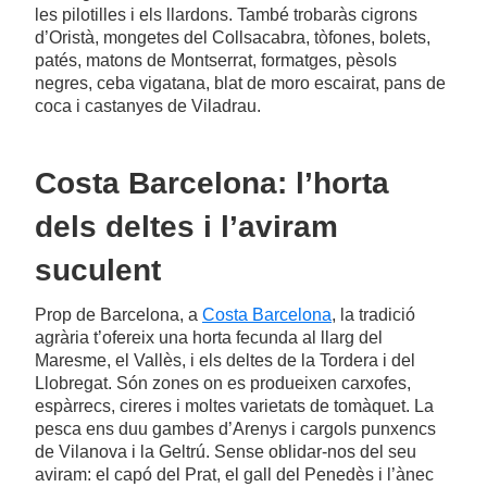
les pilotilles i els llardons. També trobaràs cigrons
d’Oristà, mongetes del Collsacabra, tòfones, bolets,
patés, matons de Montserrat, formatges, pèsols
negres, ceba vigatana, blat de moro escairat, pans de
coca i castanyes de Viladrau.
Costa Barcelona: l’horta
dels deltes i l’aviram
suculent
Prop de Barcelona, a
Costa Barcelona
, la tradició
agrària t’ofereix una horta fecunda al llarg del
Maresme, el Vallès, i els deltes de la Tordera i del
Llobregat. Són zones on es produeixen carxofes,
espàrrecs, cireres i moltes varietats de tomàquet. La
pesca ens duu gambes d’Arenys i cargols punxencs
de Vilanova i la Geltrú. Sense oblidar-nos del seu
aviram: el capó del Prat, el gall del Penedès i l’ànec