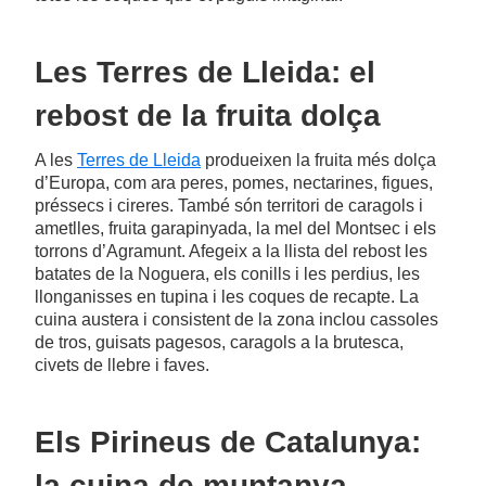
Les Terres de Lleida: el
rebost de la fruita dolça
A les
Terres de Lleida
produeixen la fruita més dolça
d’Europa, com ara peres, pomes, nectarines, figues,
préssecs i cireres. També són territori de caragols i
ametlles, fruita garapinyada, la mel del Montsec i els
torrons d’Agramunt. Afegeix a la llista del rebost les
batates de la Noguera, els conills i les perdius, les
llonganisses en tupina i les coques de recapte. La
cuina austera i consistent de la zona inclou cassoles
de tros, guisats pagesos, caragols a la brutesca,
civets de llebre i faves.
Els Pirineus de Catalunya:
la cuina de muntanya