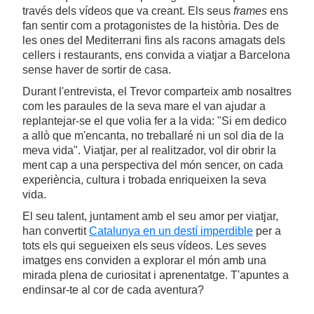
través dels vídeos que va creant. Els seus
frames
ens
fan sentir com a protagonistes de la història. Des de
les ones del Mediterrani fins als racons amagats dels
cellers i restaurants, ens convida a viatjar a Barcelona
sense haver de sortir de casa.
Durant l'entrevista, el Trevor comparteix amb nosaltres
com les paraules de la seva mare el van ajudar a
replantejar-se el que volia fer a la vida: "Si em dedico
a allò que m'encanta, no treballaré ni un sol dia de la
meva vida". Viatjar, per al realitzador, vol dir obrir la
ment cap a una perspectiva del món sencer, on cada
experiència, cultura i trobada enriqueixen la seva
vida.
El seu talent, juntament amb el seu amor per viatjar,
han convertit
Catalunya en un destí imperdible
per a
tots els qui segueixen els seus vídeos. Les seves
imatges ens conviden a explorar el món amb una
mirada plena de curiositat i aprenentatge. T'apuntes a
endinsar-te al cor de cada aventura?