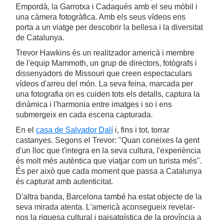
Empordà, la Garrotxa i Cadaqués amb el seu mòbil i
una càmera fotogràfica. Amb els seus vídeos ens
porta a un viatge per descobrir la bellesa i la diversitat
de Catalunya.
Trevor Hawkins és un realitzador americà i membre
de l'equip Mammoth, un grup de directors, fotògrafs i
dissenyadors de Missouri que creen espectaculars
vídeos d'arreu del món. La seva feina, marcada per
una fotografia on es cuiden tots els detalls, captura la
dinàmica i l'harmonia entre imatges i so i ens
submergeix en cada escena capturada.
En el
casa de Salvador Dalí
i, fins i tot, torrar
castanyes. Segons el Trevor: "Quan coneixes la gent
d'un lloc que t'integra en la seva cultura, l'experiència
és molt més autèntica que viatjar com un turista més".
És per això que cada moment que passa a Catalunya
és capturat amb autenticitat.
D'altra banda, Barcelona també ha estat objecte de la
seva mirada atenta. L'americà aconsegueix revelar-
nos la riquesa cultural i paisatgística de la província a