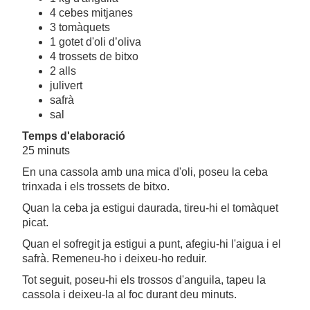
4 cebes mitjanes
3 tomàquets
1 gotet d'oli d’oliva
4 trossets de bitxo
2 alls
julivert
safrà
sal
Temps d'elaboració
25 minuts
En una cassola amb una mica d'oli, poseu la ceba
trinxada i els trossets de bitxo.
Quan la ceba ja estigui daurada, tireu-hi el tomàquet
picat.
Quan el sofregit ja estigui a punt, afegiu-hi l'aigua i el
safrà. Remeneu-ho i deixeu-ho reduir.
Tot seguit, poseu-hi els trossos d'anguila, tapeu la
cassola i deixeu-la al foc durant deu minuts.