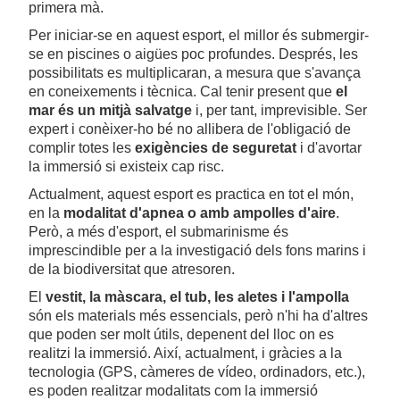
primera mà.
Per iniciar-se en aquest esport, el millor és submergir-
se en piscines o aigües poc profundes. Després, les
possibilitats es multiplicaran, a mesura que s'avança
en coneixements i tècnica. Cal tenir present que
el
mar és un mitjà salvatge
i, per tant, imprevisible. Ser
expert i conèixer-ho bé no allibera de l'obligació de
complir totes les
exigències de seguretat
i d'avortar
la immersió si existeix cap risc.
Actualment, aquest esport es practica en tot el món,
en la
modalitat d'apnea o amb ampolles d'aire
.
Però, a més d'esport, el submarinisme és
imprescindible per a la investigació dels fons marins i
de la biodiversitat que atresoren.
El
vestit, la màscara, el tub, les aletes i l'ampolla
són els materials més essencials, però n'hi ha d'altres
que poden ser molt útils, depenent del lloc on es
realitzi la immersió. Així, actualment, i gràcies a la
tecnologia (GPS, càmeres de vídeo, ordinadors, etc.),
es poden realitzar modalitats com la immersió