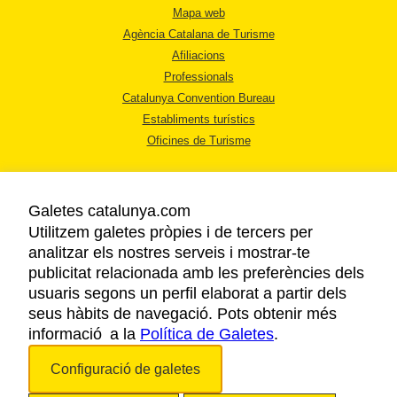
Mapa web
Agència Catalana de Turisme
Afiliacions
Professionals
Catalunya Convention Bureau
Establiments turístics
Oficines de Turisme
Galetes catalunya.com
Utilitzem galetes pròpies i de tercers per
analitzar els nostres serveis i mostrar-te
AVÍS LEGAL
publicitat relacionada amb les preferències dels
POLÍTICA DE PRIVACITAT
usuaris segons un perfil elaborat a partir dels
COOKIES
seus hàbits de navegació. Pots obtenir més
informació a la
Política de Galetes
ACCESSIBILITAT
.
Configuració de galetes
Copyright © 2026. Agència Catalana de Turisme. Tots els drets reservats.