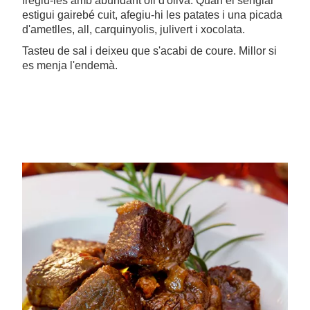
fregiu-les amb abundant oli d'oliva. Quan el senglar
estigui gairebé cuit, afegiu-hi les patates i una picada
d'ametlles, all, carquinyolis, julivert i xocolata.
Tasteu de sal i deixeu que s'acabi de coure. Millor si
es menja l'endemà.