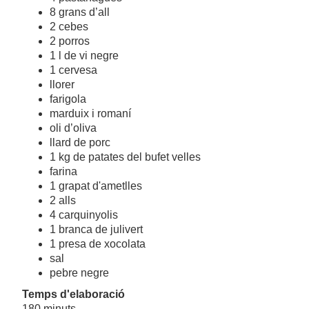
8 grans d’all
2 cebes
2 porros
1 l de vi negre
1 cervesa
llorer
farigola
marduix i romaní
oli d’oliva
llard de porc
1 kg de patates del bufet velles
farina
1 grapat d'ametlles
2 alls
4 carquinyolis
1 branca de julivert
1 presa de xocolata
sal
pebre negre
Temps d'elaboració
180 minuts