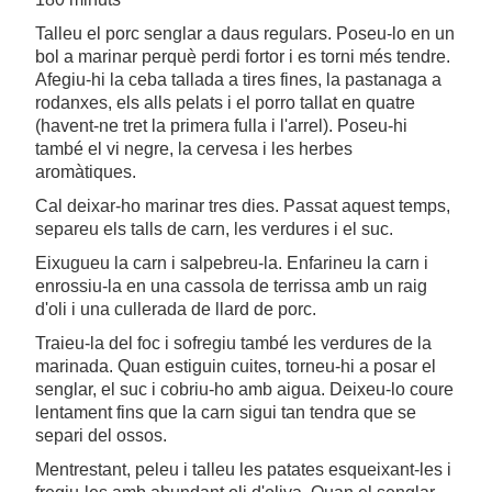
Talleu el porc senglar a daus regulars. Poseu-lo en un
bol a marinar perquè perdi fortor i es torni més tendre.
Afegiu-hi la ceba tallada a tires fines, la pastanaga a
rodanxes, els alls pelats i el porro tallat en quatre
(havent-ne tret la primera fulla i l'arrel). Poseu-hi
també el vi negre, la cervesa i les herbes
aromàtiques.
Cal deixar-ho marinar tres dies. Passat aquest temps,
separeu els talls de carn, les verdures i el suc.
Eixugueu la carn i salpebreu-la. Enfarineu la carn i
enrossiu-la en una cassola de terrissa amb un raig
d'oli i una cullerada de llard de porc.
Traieu-la del foc i sofregiu també les verdures de la
marinada. Quan estiguin cuites, torneu-hi a posar el
senglar, el suc i cobriu-ho amb aigua. Deixeu-lo coure
lentament fins que la carn sigui tan tendra que se
separi del ossos.
Mentrestant, peleu i talleu les patates esqueixant-les i