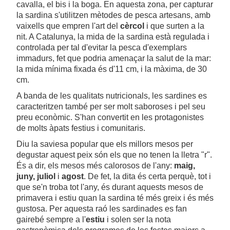
cavalla, el bis i la boga. En aquesta zona, per capturar
la sardina s'utilitzen mètodes de pesca artesans, amb
vaixells que empren l'art del
cèrcol
i que surten a la
nit. A Catalunya, la mida de la sardina està regulada i
controlada per tal d'evitar la pesca d'exemplars
immadurs, fet que podria amenaçar la salut de la mar:
la mida mínima fixada és d'11 cm, i la màxima, de 30
cm.
A banda de les qualitats nutricionals, les sardines es
caracteritzen també per ser molt saboroses i pel seu
preu econòmic. S'han convertit en les protagonistes
de molts àpats festius i comunitaris.
Diu la saviesa popular que els millors mesos per
degustar aquest peix són els que no tenen la lletra "r".
És a dir, els mesos més calorosos de l'any:
maig,
juny, juliol
i
agost
. De fet, la dita és certa perquè, tot i
que se'n troba tot l'any, és durant aquests mesos de
primavera i estiu quan la sardina té més greix i és més
gustosa. Per aquesta raó les sardinades es fan
gairebé sempre a l'
estiu
i solen ser la nota