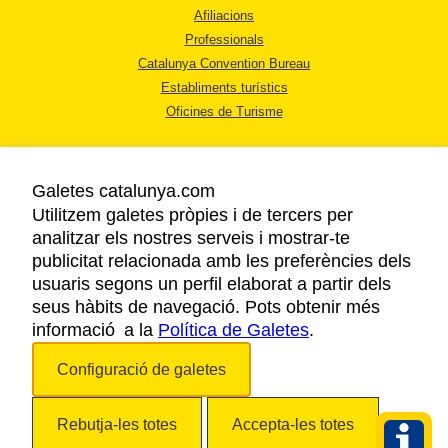
Afiliacions
Professionals
Catalunya Convention Bureau
Establiments turístics
Oficines de Turisme
Galetes catalunya.com
Utilitzem galetes pròpies i de tercers per
analitzar els nostres serveis i mostrar-te
AVÍS LEGAL
publicitat relacionada amb les preferències dels
POLÍTICA DE PRIVACITAT
usuaris segons un perfil elaborat a partir dels
COOKIES
seus hàbits de navegació. Pots obtenir més
informació a la
Política de Galetes
ACCESSIBILITAT
.
Configuració de galetes
Copyright © 2026. Agència Catalana de Turisme. Tots els drets reservats.
Rebutja-les totes
Accepta-les totes