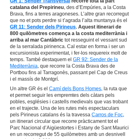
GR 1: Sender Transversal
recorre tota la part
catalana del Prepirineu
, des d’Empúries, a la Costa
Brava, fins a terres aragoneses. L’altre gran recorregut
que no et pots perdre si t’agrada l’alta muntanya és el
GR 11: Sender dels Pirineus
.
Aquest itinerari de
800 quilòmetres comença a la costa mediterrània i
arriba al mar Cantàbric
tot resseguint el vessant sud
de la serralada pirinenca. Cal estar en forma i ser un
excursionista experimentat, i fer-los requereix molt de
temps. També destaquem el
GR 92: Sender de la
Mediterrània
, que recorre la Costa Brava des de
Portbou fins al Tarragonès, passant pel Cap de Creus
i el massís de Montgrí.
Un altre GR és el
Camí dels Bons Homes
, la ruta que
et permet seguir les empremtes dels càtars pels
pobles, esglésies i castells medievals que vas trobant
en el trajecte. Una de les rutes més espectaculars
pels Pirineus catalans és la travessa
Carros de Foc
,
un itinerari circular que recorre pràcticament tot el
Parc Nacional d’Aigüestortes i Estany de Sant Maurici
en un recorregut de 55 quilòmetres amb un desnivell