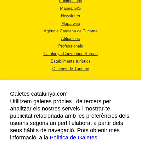
Publicacions
Mapes/GIS
Newsletter
Mapa web
Agència Catalana de Turisme
Afiliacions
Professionals
Catalunya Convention Bureau
Establiments turístics
Oficines de Turisme
Galetes catalunya.com
Utilitzem galetes pròpies i de tercers per
analitzar els nostres serveis i mostrar-te
AVÍS LEGAL
publicitat relacionada amb les preferències dels
POLÍTICA DE PRIVACITAT
usuaris segons un perfil elaborat a partir dels
COOKIES
seus hàbits de navegació. Pots obtenir més
informació a la
Política de Galetes
ACCESSIBILITAT
.