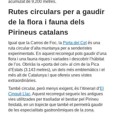
acumulat de 9.200 metres.
Rutes circulars per a gaudir
de la flora i fauna dels
Pirineus catalans
Igual que la Carros de Foc, la
Porta del Cel
és una
ruta circular d’alta muntanya per a senderistes
experimentats. En aquest recorregut pots gaudir d’una
flora i una fauna riques i variades i descobrir l’hàbitat
de l’os. Obriràs la «porta del cel» al cim de la Pica
d’Estats (3.143 metres), un dels més emblemàtics i el
més alt de Catalunya i que ofereix unes vistes
extraordinàries.
També circular, però menys exigent, és l’itinerari d’
El
Cinquè Llac
. Aquest recorregut segueix les antigues
vies utilitzades per traslladar el bestiar pel Pirineu
lleidatà, en un trajecte que també et permetrà gaudir
de les especialitats gastronòmiques de la zona.