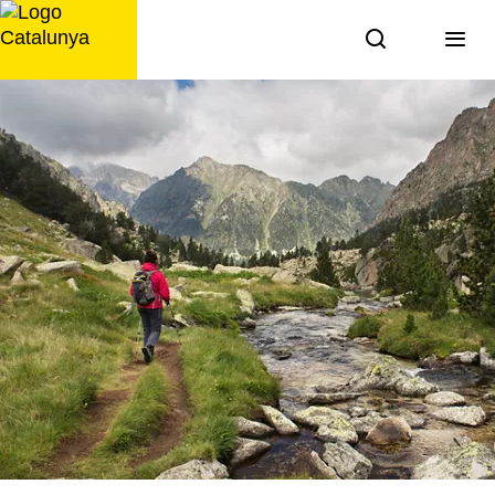
Saltar
al
contingut