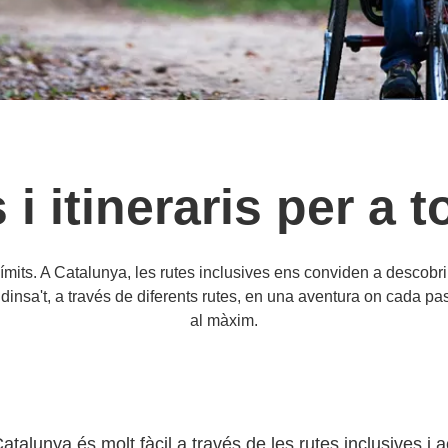
 i itineraris per a 
ímits. A Catalunya, les rutes inclusives ens conviden a descobrir 
insa't, a través de diferents rutes, en una aventura on cada p
al màxim.
 Catalunya és molt fàcil a través de les rutes inclusives 