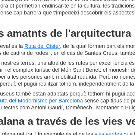
ora et permetran endinsar-te en la cultura, les tradicions, 
ense cap barrera que t’impedeixi descobrir els aspectes m
 amatnts de l'arquitectura 
eval és la
Ruta del Cister
, de la qual formen part els mo
 de cadira de rodes i, en el cas de Santes Creus, també h
 nostres terres, una altra de les rutes per excel·lència é
r i el complex turístic del Món Sant Benet, el monestir d
er a les persones amb mobilitat reduïda. Però no només a
perquè el pugui realitzar tothom, independentment de la 
museus també estan adaptats perquè tothom hi pugui acc
uta del Modernisme per Barcelona
sense cap tipus de pr
’arquitectes com Antoni Gaudí, Domènech i Montaner o Puig
alana a través de les vies v
n plena natura. Un exemple és el de les
vies verdes
que h