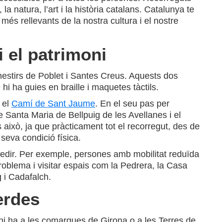
la natura, l’art i la història catalans. Catalunya te
és rellevants de la nostra cultura i el nostre
i el patrimoni
nestirs de Poblet i Santes Creus. Aquests dos
i ha guies en braille i maquetes tàctils.
s el
Camí de Sant Jaume
. En el seu pas per
e Santa Maria de Bellpuig de les Avellanes i el
ixò, ja que pràcticament tot el recorregut, des de
seva condició física.
edir. Per exemple, persones amb mobilitat reduïda
oblema i visitar espais com la Pedrera, la Casa
 i Cadafalch.
erdes
i ha a les comarques de Girona o a les Terres de