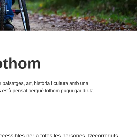
tothom
paisatges, art, història i cultura amb una
as està pensat perquè tothom pugui gaudir-la
i accessibles per a totes les persones. Recorreguts