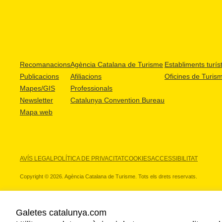
Recomanacions
Agència Catalana de Turisme
Establiments turíst
Publicacions
Afiliacions
Oficines de Turis
Mapes/GIS
Professionals
Newsletter
Catalunya Convention Bureau
Mapa web
AVÍS LEGAL
POLÍTICA DE PRIVACITAT
COOKIES
ACCESSIBILITAT
Copyright © 2026. Agència Catalana de Turisme. Tots els drets reservats.
Galetes catalunya.com