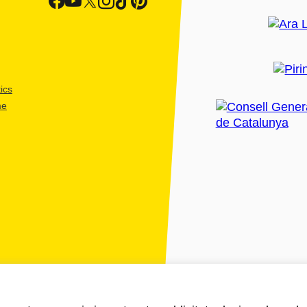
ics
me