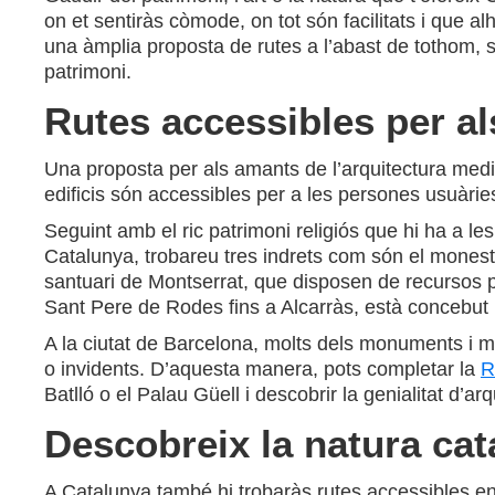
on et sentiràs còmode, on tot són facilitats i que alh
una àmplia proposta de rutes a l’abast de tothom, s
patrimoni.
Rutes accessibles per als
Una proposta per als amants de l’arquitectura medi
edificis són accessibles per a les persones usuàries
Seguint amb el ric patrimoni religiós que hi ha a les
Catalunya, trobareu tres indrets com són el monesti
santuari de Montserrat, que disposen de recursos p
Sant Pere de Rodes fins a Alcarràs, està concebut 
A la ciutat de Barcelona, molts dels monuments i 
o invidents. D’aquesta manera, pots completar la
R
Batlló o el Palau Güell i descobrir la genialitat d
Descobreix la natura cat
A Catalunya també hi trobaràs rutes accessibles e