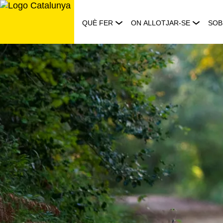
Saltar
al
QUÈ FER
ON ALLOTJAR-SE
SOB
contingut