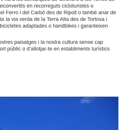
reconvertits en recorreguts cicloturistes o
del Ferro i del Carbó des de Ripoll o també anar de
às la via verda de la Terra Alta des de Tortosa i
 bicicletes adaptades o handbikes i garanteixen
ostres paisatges i la nostra cultura sense cap
t públic o d’allotjar-te en establiments turístics