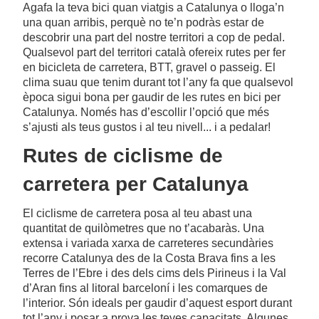
Agafa la teva bici quan viatgis a Catalunya o lloga’n
una quan arribis, perquè no te’n podràs estar de
descobrir una part del nostre territori a cop de pedal.
Qualsevol part del territori català ofereix rutes per fer
en bicicleta de carretera, BTT, gravel o passeig. El
clima suau que tenim durant tot l’any fa que qualsevol
època sigui bona per gaudir de les rutes en bici per
Catalunya. Només has d’escollir l’opció que més
s’ajusti als teus gustos i al teu nivell... i a pedalar!
Rutes de ciclisme de
carretera per Catalunya
El ciclisme de carretera posa al teu abast una
quantitat de quilòmetres que no t’acabaràs. Una
extensa i variada xarxa de carreteres secundàries
recorre Catalunya des de la Costa Brava fins a les
Terres de l’Ebre i des dels cims dels Pirineus i la Val
d’Aran fins al litoral barceloní i les comarques de
l’interior. Són ideals per gaudir d’aquest esport durant
tot l’any i posar a prova les teves capacitats. Algunes