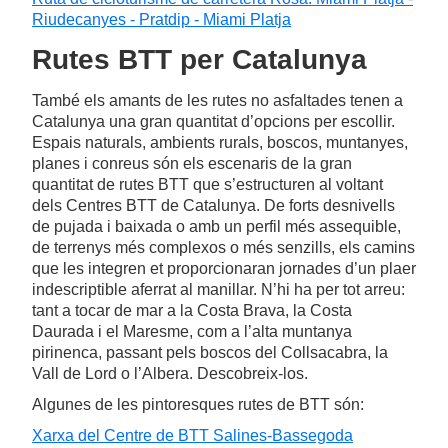
Riudecanyes - Pratdip - Miami Platja
Rutes BTT per Catalunya
També els amants de les rutes no asfaltades tenen a
Catalunya una gran quantitat d’opcions per escollir.
Espais naturals, ambients rurals, boscos, muntanyes,
planes i conreus són els escenaris de la gran
quantitat de rutes BTT que s’estructuren al voltant
dels Centres BTT de Catalunya. De forts desnivells
de pujada i baixada o amb un perfil més assequible,
de terrenys més complexos o més senzills, els camins
que les integren et proporcionaran jornades d’un plaer
indescriptible aferrat al manillar. N’hi ha per tot arreu:
tant a tocar de mar a la Costa Brava, la Costa
Daurada i el Maresme, com a l’alta muntanya
pirinenca, passant pels boscos del Collsacabra, la
Vall de Lord o l’Albera. Descobreix-los.
Algunes de les pintoresques rutes de BTT són:
Xarxa del Centre de BTT Salines-Bassegoda