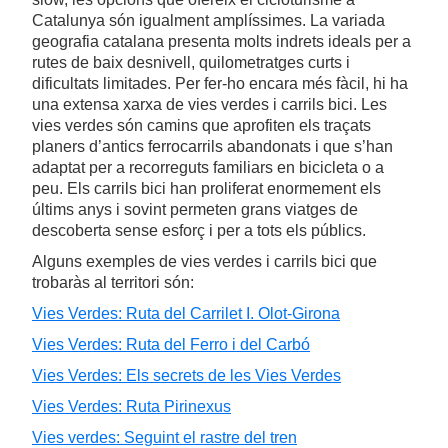
Catalunya són igualment amplíssimes. La variada
geografia catalana presenta molts indrets ideals per a
rutes de baix desnivell, quilometratges curts i
dificultats limitades. Per fer-ho encara més fàcil, hi ha
una extensa xarxa de vies verdes i carrils bici. Les
vies verdes són camins que aprofiten els traçats
planers d’antics ferrocarrils abandonats i que s’han
adaptat per a recorreguts familiars en bicicleta o a
peu. Els carrils bici han proliferat enormement els
últims anys i sovint permeten grans viatges de
descoberta sense esforç i per a tots els públics.
Alguns exemples de vies verdes i carrils bici que
trobaràs al territori són:
Vies Verdes: Ruta del Carrilet I. Olot-Girona
Vies Verdes: Ruta del Ferro i del Carbó
Vies Verdes: Els secrets de les Vies Verdes
Vies Verdes: Ruta Pirinexus
Vies verdes: Seguint el rastre del tren