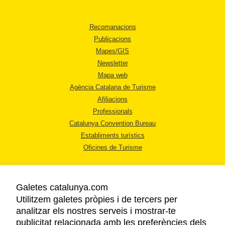
Recomanacions
Publicacions
Mapes/GIS
Newsletter
Mapa web
Agència Catalana de Turisme
Afiliacions
Professionals
Catalunya Convention Bureau
Establiments turístics
Oficines de Turisme
Galetes catalunya.com
Utilitzem galetes pròpies i de tercers per
analitzar els nostres serveis i mostrar-te
AVÍS LEGAL
publicitat relacionada amb les preferències dels