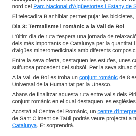
nord del
Parc Nacional d'Aigüestortes i Estany de 
El telecadira Blanhiblar permet pujar les bicicletes,
Dia 3: Termalisme i romànic a la Vall de Boí
L'últim dia de ruta t'espera una jornada de relaxació
dels més importants de Catalunya per la quantitat i
d'aigües mineromedicinals amb diferents composicio
Entre la seva oferta, destaquen les estufes, unes 
sulfurosa procedent del subsòl. Per la seva situació,
A la Vall de Boí es troba un
conjunt romànic
de 8 es
Universal de la Humanitat per la Unesco.
Abans de finalitzar aquesta ruta entre valls dels Pir
conjunt romànic en el qual destaquen les esglésies
Acosta't al Centre del Romànic, un
centre d'interpr
de Sant Climent de Taüll podràs veure projectat a 
Catalunya
. Et sorprendrà.