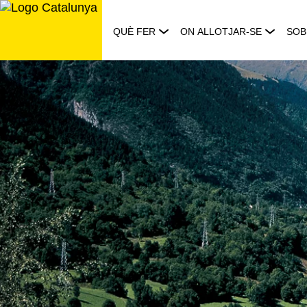
Saltar
al
QUÈ FER
ON ALLOTJAR-SE
SOB
contingut