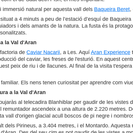
 immersió natural per aquesta vall dels
Baqueira Beret
,
 situat a 4 minuts a peu de l’estació d’esquí de Baqueir
uiadors i dels amants de la natura. La fusta és la protag
sonalitzats.
a la Val d'Aran
ifactoria de
Caviar Nacarii
, a Les. Aquí
Aran Experience
t
oducció del caviar, les freses de l'esturió. En aquest cen
est peix de riu i de llacunes. Al final de la visita t'es
familiar. Els nens tenen curiositat per aprendre com viuen 
ura a la Val d'Aran
ujaràs al telecadira Blanhiblar per gaudir de les vistes 
 El remuntador ascendeix a una altura de 2.220 metres. De
 vall d'origen glacial acull boscos de pi negre i nombros
lt dels Pirineus, a 3.404 metres, i el Montardo. Aquesta
d'Aran. Des del seu cim es pot gaudir de les vistes a mo