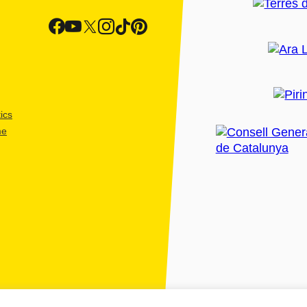
ics
me