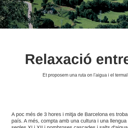
Relaxació entr
Et proposem una ruta on l'aigua i el termal
A poc més de 3 hores i mitja de Barcelona es troba
país. A més, compta amb una cultura i una llengua 
segles XI i XII i nombroses cascades i salts d'aigu