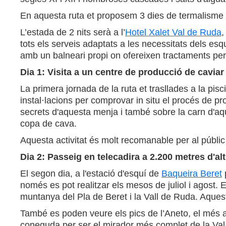
En aquesta ruta et proposem 3 dies de termalisme i
L’estada de 2 nits serà a l’
Hotel Xalet Val de Ruda
,
tots els serveis adaptats a les necessitats dels esq
amb un balneari propi on ofereixen tractaments per
Dia 1: Visita a un centre de producció de caviar 
La primera jornada de la ruta et trasllades a la pisc
instal·lacions per comprovar in situ el procés de pr
secrets d'aquesta menja i també sobre la carn d'aqu
copa de cava.
Aquesta activitat és molt recomanable per al públic 
Dia 2: Passeig en telecadira a 2.200 metres d'alt
El segon dia, a l'estació d'esquí de
Baqueira Beret
p
només es pot realitzar els mesos de juliol i agost.
muntanya del Pla de Beret i la Vall de Ruda. Aquesta
També es poden veure els pics de l’Aneto, el més a
coneguda per ser el mirador més complet de la Val 