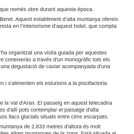
 que només obre durant aquesta època.
a Beret. Aquest establiment d’alta muntanya ofereix
onista en l’interiorisme d’aquest hotel, que compta
'ha organitzat una visita guiada per aquestes
tre coneixeràs a través d'un monogràfic tots els
pera una degustació de caviar acompanyada d'una
i s'alimenten els esturions a la piscifactoria.
de la Val d'Aran. El passeig en aquest telecadira
s d'allí pots contemplar el paisatge d'alta
os llacs glacials situats entre cims escarpats.
 muntanya de 2.833 metres d'altura és molt
ltes altres muntanyes de la zona. Està situada al