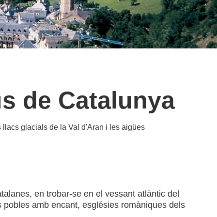
us de Catalunya
llacs glacials de la Val d'Aran i les aigües
catalanes, en trobar-se en el vessant atlàntic del
its pobles amb encant, esglésies romàniques dels