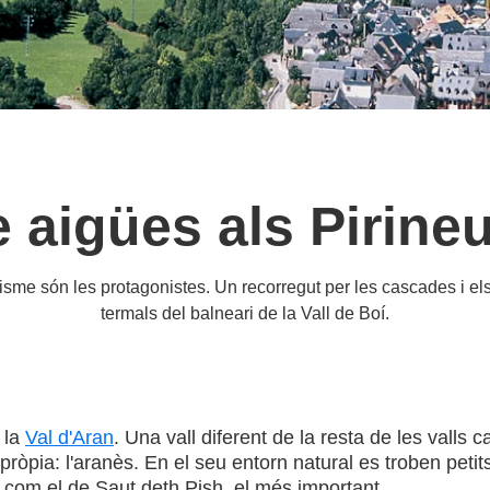
e aigües als Pirine
isme són les protagonistes. Un recorregut per les cascades i els 
termals del balneari de la Vall de Boí.
 la
Val d'Aran
. Una vall diferent de la resta de les valls 
pròpia: l'aranès. En el seu entorn natural es troben pet
a com el de Saut deth Pish, el més important.