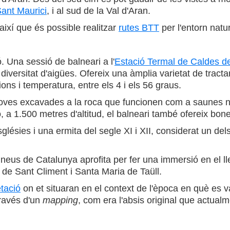
Sant Maurici
, i al sud de la Val d'Aran.
 així que és possible realitzar
rutes BTT
per l'entorn natur
. Una sessió de balneari a l'
Estació Termal de Caldes d
 diversitat d'aigües. Ofereix una àmplia varietat de trac
ns i temperatura, entre els 4 i els 56 graus.
coves excavades a la roca que funcionen com a saunes nat
 a 1.500 metres d'altitud, el balneari també ofereix bones
glésies i una ermita del segle XI i XII, considerat un de
ineus de Catalunya aprofita per fer una immersió en el lle
 de Sant Climent i Santa Maria de Taüll.
etació
on et situaran en el context de l'època en què es va
través d'un
mapping
, com era l'absis original que actual