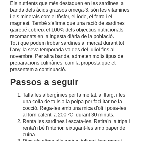
Els nutrients que més destaquen en les sardines, a
banda dels àcids grassos omega-3, són les vitamines
i els minerals com el fòsfor, el iode, el ferro i el
magnesi. També s'afirma que una ració de sardines
gairebé cobreix el 100% dels objectius nutricionals
recomanats en la ingesta diària de la població.
Tot i que podem trobar sardines al mercat durant tot
l'any, la seva temporada va des del juliol fins al
novembre. Per altra banda, admeten molts tipus de
preparacions culinàries, com la proposta que et
presentem a continuació.
Passos a seguir
Talla les albergínies per la meitat, al llarg, i fes
una colla de talls a la polpa per facilitar-ne la
cocció. Rega-les amb una mica d'oli i posa-les
al forn calent, a 200 ºC, durant 30 minuts.
Renta les sardines i escata-les. Retira'n la tripa i
renta'n bé l'interior, eixugant-les amb paper de
cuina.