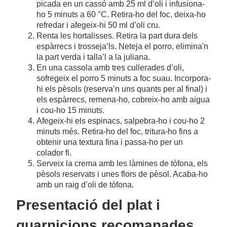
picada en un cassó amb 25 ml d’oli i infusiona-
ho 5 minuts a 60 °C. Retira-ho del foc, deixa-ho
refredar i afegeix-hi 50 ml d’oli cru.
Renta les hortalisses. Retira la part dura dels
espàrrecs i trosseja’ls. Neteja el porro, elimina'n
la part verda i talla’l a la juliana.
En una cassola amb tres cullerades d’oli,
sofregeix el porro 5 minuts a foc suau. Incorpora-
hi els pèsols (reserva’n uns quants per al final) i
els espàrrecs, remena-ho, cobreix-ho amb aigua
i cou-ho 15 minuts.
Afegeix-hi els espinacs, salpebra-ho i cou-ho 2
minuts més. Retira-ho del foc, tritura-ho fins a
obtenir una textura fina i passa-ho per un
colador fi.
Serveix la crema amb les làmines de tòfona, els
pèsols reservats i unes flors de pèsol. Acaba-ho
amb un raig d’oli de tòfona.
Presentació del plat i
guarnicions recomanades