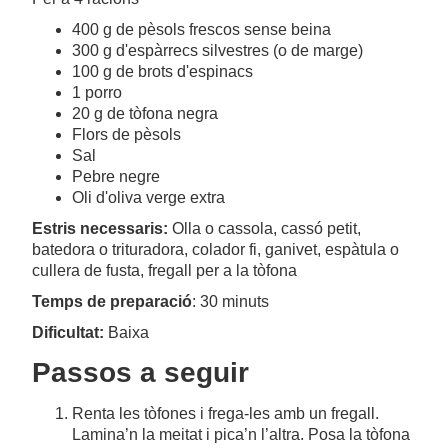
400 g de pèsols frescos sense beina
300 g d'espàrrecs silvestres (o de marge)
100 g de brots d'espinacs
1 porro
20 g de tòfona negra
Flors de pèsols
Sal
Pebre negre
Oli d'oliva verge extra
Estris necessaris:
Olla o cassola, cassó petit,
batedora o trituradora, colador fi, ganivet, espàtula o
cullera de fusta, fregall per a la tòfona
Temps de preparació
: 30 minuts
Dificultat:
Baixa
Passos a seguir
Renta les tòfones i frega-les amb un fregall.
Lamina’n la meitat i pica’n l’altra. Posa la tòfona