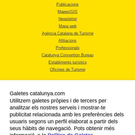
Publicacions
Mapes/GIS
Newsletter
Mapa web
Agència Catalana de Turisme
Afiliacions
Professionals
Catalunya Convention Bureau
Establiments turístics
Oficines de Turisme
Galetes catalunya.com
Utilitzem galetes pròpies i de tercers per
analitzar els nostres serveis i mostrar-te
AVÍS LEGAL
publicitat relacionada amb les preferències dels
POLÍTICA DE PRIVACITAT
usuaris segons un perfil elaborat a partir dels
COOKIES
seus hàbits de navegació. Pots obtenir més
ACCESSIBILITAT