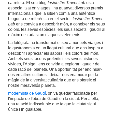
carretera. El seu blog
Inside the Travel Lab
està
especialitzat en viatges i ha guanyat diversos premis
internacionals que la situen com a una autèntica
bloguera de referència en el sector.
Inside the Travel
Lab
ens convida a descobrir món, a conèixer els seus
colors, les seves espècies, els seus secrets i gaudir al
màxim de cadascun d'aquests elements.
La fotògrafa ha transformat el seu amor pels viatges i
la gastronomia en un llegat cultural que ens inspira a
descobrir i apreciar els sabors i els colors del món.
Amb els seus racons preferits i les seves històries
vívides, l'Abigail ens convida a explorar i gaudir de
cada racó del planeta. Una oportunitat per endinsar-
nos en altres cultures i deixar-nos enamorar per la
màgia de la diversitat culinària que ens ofereix el
nostre meravellós planeta.
modernista de Gaudí
, on va quedar fascinada per
l'impacte de l'obra de Gaudí en la ciutat. Per a ella,
una relació indissoluble que fa que la ciutat sigui
única i inigualable.