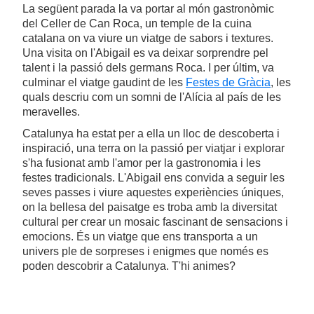
La següent parada la va portar al món gastronòmic
del Celler de Can Roca, un temple de la cuina
catalana on va viure un viatge de sabors i textures.
Una visita on l'Abigail es va deixar sorprendre pel
talent i la passió dels germans Roca. I per últim, va
culminar el viatge gaudint de les
Festes de Gràcia
, les
quals descriu com un somni de l'Alícia al país de les
meravelles.
Catalunya ha estat per a ella un lloc de descoberta i
inspiració, una terra on la passió per viatjar i explorar
s'ha fusionat amb l'amor per la gastronomia i les
festes tradicionals. L'Abigail ens convida a seguir les
seves passes i viure aquestes experiències úniques,
on la bellesa del paisatge es troba amb la diversitat
cultural per crear un mosaic fascinant de sensacions i
emocions. És un viatge que ens transporta a un
univers ple de sorpreses i enigmes que només es
poden descobrir a Catalunya. T'hi animes?