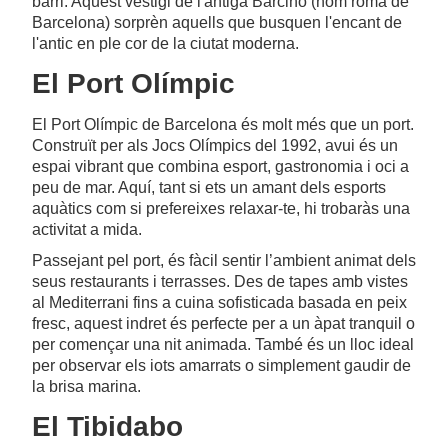
barri. Aquest vestigi de l'antiga Barcino (nom romà de
Barcelona) sorprèn aquells que busquen l'encant de
l'antic en ple cor de la ciutat moderna.
El Port Olímpic
El Port Olímpic de Barcelona és molt més que un port.
Construït per als Jocs Olímpics del 1992, avui és un
espai vibrant que combina esport, gastronomia i oci a
peu de mar. Aquí, tant si ets un amant dels esports
aquàtics com si prefereixes relaxar-te, hi trobaràs una
activitat a mida.
Passejant pel port, és fàcil sentir l’ambient animat dels
seus restaurants i terrasses. Des de tapes amb vistes
al Mediterrani fins a cuina sofisticada basada en peix
fresc, aquest indret és perfecte per a un àpat tranquil o
per començar una nit animada. També és un lloc ideal
per observar els iots amarrats o simplement gaudir de
la brisa marina.
El Tibidabo