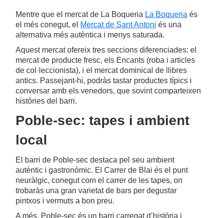
Mentre que el mercat de La Boqueria
La Boqueria
és
el més conegut, el
Mercat de Sant Antoni
és una
alternativa més autèntica i menys saturada.
Aquest mercat ofereix tres seccions diferenciades: el
mercat de producte fresc, els Encants (roba i articles
de col·leccionista), i el mercat dominical de llibres
antics. Passejant-hi, podràs tastar productes típics i
conversar amb els venedors, que sovint comparteixen
històries del barri.
Poble-sec: tapes i ambient
local
El barri de Poble-sec destaca pel seu ambient
autèntic i gastronòmic. El Carrer de Blai és el punt
neuràlgic, conegut com el carrer de les tapes, on
trobaràs una gran varietat de bars per degustar
pintxos i vermuts a bon preu.
A més, Poble-sec és un barri carregat d’història i