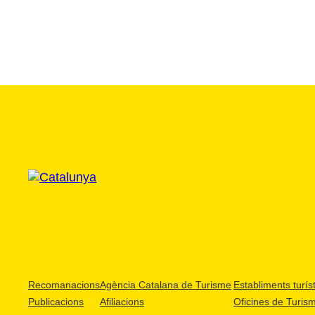
Recomanacions
Agència Catalana de Turisme
Establiments turíst
Publicacions
Afiliacions
Oficines de Turis