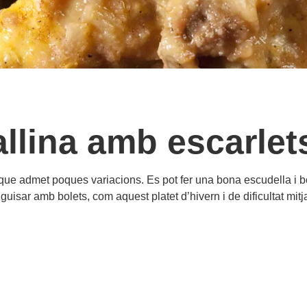
gallina amb escarlet
i que admet poques variacions. Es pot fer una bona escudella i 
guisar amb bolets, com aquest platet d’hivern i de dificultat mit