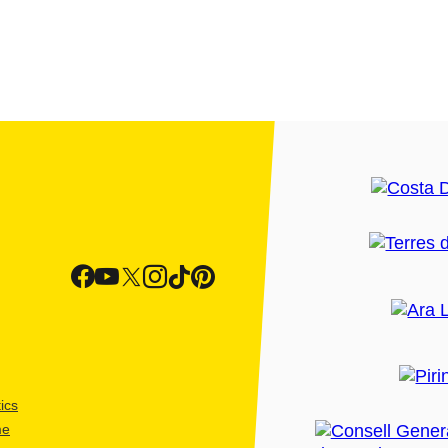
ics
me