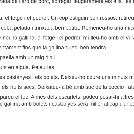
ada de llard de porc, sofregiu lleugerament els alls, les 
a, el fetge i el pedrer. Un cop estiguin ben rossos, retireu
a ceba pelada i trinxada ben petita. Remeneu-ho una mica 
ou la gallina, el fetge i el pedrer, mulleu-ho amb el vi ra
ntament fins que la gallina quedi ben tendra.
paella amb un raig d'oli.
nuts en aigua. Peleu-les.
i les castanyes i els bolets. Deixeu-ho coure uns minuts m
 els fruits secs. Deixateu-la bé amb suc de la cocció i afe
areu el foc. A més dels escarlets, podeu posar-hi altres 
de gallina amb bolets i castanyes serà millor al cap d'unes