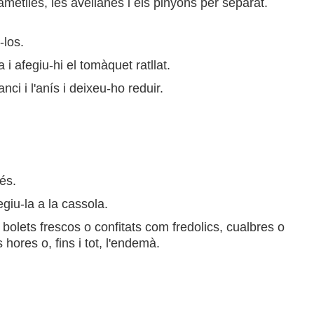
ametlles, les avellanes i els pinyons per separat.
-los.
i afegiu-hi el tomàquet ratllat.
nci i l'anís i deixeu-ho reduir.
és.
giu-la a la cassola.
bolets frescos o confitats com fredolics, cualbres o
 hores o, fins i tot, l'endemà.