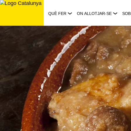
Saltar
al
QUÈ FER
ON ALLOTJAR-SE
SOB
contingut