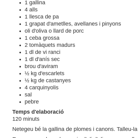
1 gallina
4 alls
1 llesca de pa
1 grapat d'ametlles, avellanes i pinyons
oli d'oliva o llard de porc
1 ceba grossa
2 tomàquets madurs
1 dl de vi ranci
1 dl d'anís sec
brou d'aviram
½ kg d'escarlets
½ kg de castanyes
4 carquinyolis
sal
pebre
Temps d'elaboració
120 minuts
Netegeu bé la gallina de plomes i canons. Talleu-la a