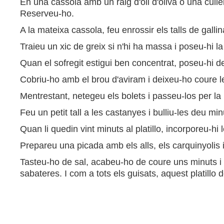
En una cassola amb un raig d'oli d'oliva o una culler
Reserveu-ho.
A la mateixa cassola, feu enrossir els talls de gallin
Traieu un xic de greix si n'hi ha massa i poseu-hi l
Quan el sofregit estigui ben concentrat, poseu-hi de n
Cobriu-ho amb el brou d'aviram i deixeu-ho coure le
Mentrestant, netegeu els bolets i passeu-los per la 
Feu un petit tall a les castanyes i bulliu-les deu mi
Quan li quedin vint minuts al platillo, incorporeu-h
Prepareu una picada amb els alls, els carquinyolis i
Tasteu-ho de sal, acabeu-ho de coure uns minuts i p
sabateres. I com a tots els guisats, aquest platillo 