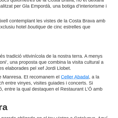
 pocs quilòmetres de la Costa Brava, no et deixarà
ealitzat per Gla Empordà, una botiga d’interiorisme i
ixell contemplant les vistes de la Costa Brava amb
exclusiu hotel
boutique
de cinc estrelles que
 tradició vitivinícola de la nostra terra. A menys
ni’, una proposta que combina la visita cultural a
es elaborades pel xef Jordi Llobet.
nt de Manresa. Et recomanem el
Celler Abadal
, a la
ch
entre vinyes, visites guiades i concerts. Si
ció, entre la qual destaquen el Restaurant L’Ó amb
ra