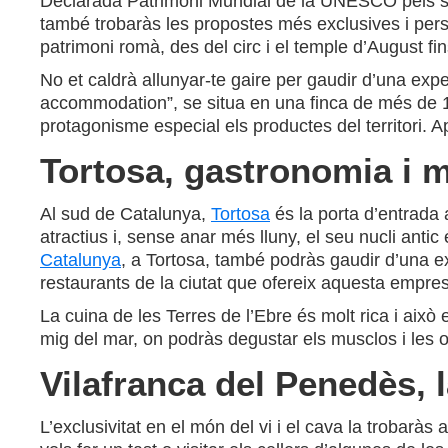
Declarada Patrimoni Mundial de la UNESCO pels
també trobaràs les propostes més exclusives i perso
patrimoni romà, des del circ i el temple d’August fin
No et caldrà allunyar-te gaire per gaudir d’una expe
accommodation”, se situa en una finca de més de 100
protagonisme especial els productes del territori. 
Tortosa, gastronomia i 
Al sud de Catalunya,
Tortosa
és la porta d’entrada 
atractius i, sense anar més lluny, el seu nucli anti
Catalunya
, a Tortosa, també podràs gaudir d’una e
restaurants de la ciutat que ofereix aquesta empre
La cuina de les Terres de l’Ebre és molt rica i això e
mig del mar, on podràs degustar els musclos i les o
Vilafranca del Penedès, 
L’exclusivitat en el món del vi i el cava la trobaràs 