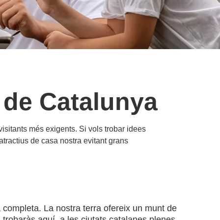
 de Catalunya
visitants més exigents. Si vols trobar idees
atractius de casa nostra evitant grans
completa. La nostra terra ofereix un munt de
 trobaràs aquí, a les ciutats catalanes plenes