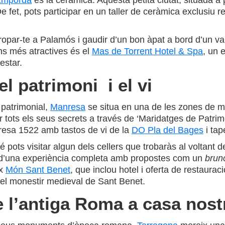
’Empordà
és la ceràmica. Aquesta petita ciutat, situada a
e fet, pots participar en un taller de ceràmica exclusiu r
ropar-te a Palamós i gaudir d’un bon àpat a bord d’un va
ions més atractives és el
Mas de Torrent Hotel & Spa
, un 
estar.
l patrimoni i el vi
 patrimonial,
Manresa
se situa en una de les zones de més
tots els seus secrets a través de ‘Maridatges de Patrimo
nresa 1522 amb tastos de vi de la
DO Pla del Bages
i tap
bé pots visitar algun dels cellers que trobaràs al volta
ixi d’una experiència completa amb propostes com un
brun
ex
Món Sant Benet
, que inclou hotel i oferta de restaura
t del monestir medieval de Sant Benet.
e l’antiga Roma a casa nost