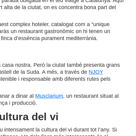
parada obligada en el teu viatge a Catalunya. Aquí
 alta de la ciutat, on es concentra bona part del
uest complex hoteler, catalogat com a “unique
baràs un restaurant gastronòmic on hi tenen un
va finca d’essència purament mediterrània.
a casa nostra. Però la ciutat també presenta grans
castell de la Suda. A més, a través de
NJOY
enible i responsable amb diferents rutes pels
 anar a dinar al
Musclarium
, un restaurant situat al
nça i producció.
ltura del vi
u intensament la cultura del vi durant tot l’any. Si