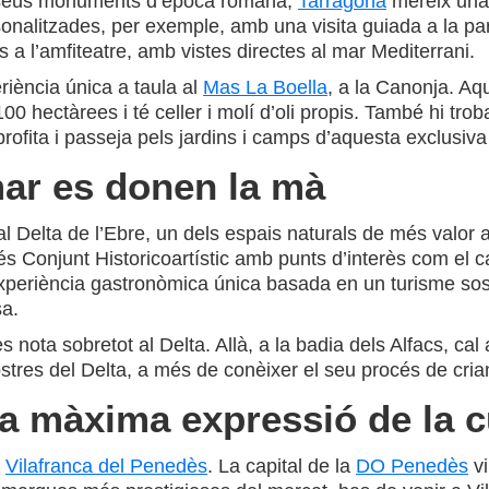
 seus monuments d’època romana,
Tarragona
mereix una 
nalitzades, per exemple, amb una visita guiada a la part
s a l’amfiteatre, amb vistes directes al mar Mediterrani.
riència única a taula al
Mas La Boella
, a la Canonja. Aq
 hectàrees i té celler i molí d’oli propis. També hi tro
Aprofita i passeja pels jardins i camps d’aquesta exclusi
mar es donen la mà
al Delta de l’Ebre, un dels espais naturals de més valor 
c és Conjunt Historicoartístic amb punts d’interès com el 
xperiència gastronòmica única basada en un turisme sost
sa.
s nota sobretot al Delta. Allà, a la badia dels Alfacs, cal
stres del Delta, a més de conèixer el seu procés de cria
la màxima expressió de la cu
a
Vilafranca del Penedès
. La capital de la
DO Penedès
vi