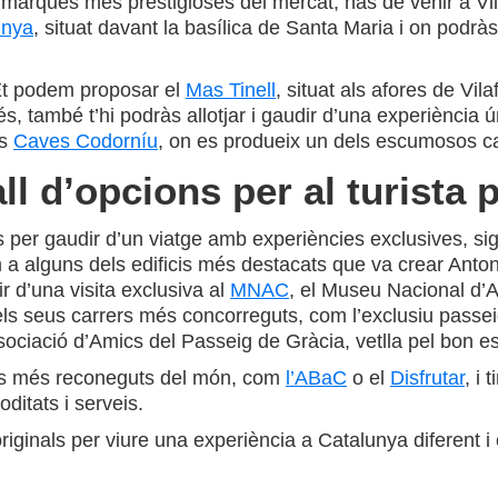
les marques més prestigioses del mercat, has de venir a Vi
unya
, situat davant la basílica de Santa Maria i on podràs 
. Et podem proposar el
Mas Tinell
, situat als afores de Vil
és, també t’hi podràs allotjar i gaudir d’una experiència
es
Caves Codorníu
, on es produeix un dels escumosos c
ll d’opcions per al turista
s per gaudir d’un viatge amb experiències exclusives, sigu
m a alguns dels edificis més destacats que va crear Ant
 d’una visita exclusiva al
MNAC
, el Museu Nacional d’A
ls seus carrers més concorreguts, com l’exclusiu passeig
sociació d’Amics del Passeig de Gràcia, vetlla pel bon es
nts més reconeguts del món, com
l’ABaC
o el
Disfrutar
, i 
ditats i serveis.
originals per viure una experiència a Catalunya diferent i 