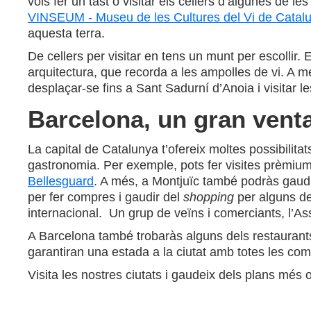
vols fer un tast o visitar els cellers d’algunes de 
VINSEUM - Museu de les Cultures del Vi de Catal
aquesta terra.
De cellers per visitar en tens un munt per escollir
arquitectura, que recorda a les ampolles de vi. A m
desplaçar-se fins a Sant Sadurní d’Anoia i visitar l
Barcelona, un gran venta
La capital de Catalunya t’ofereix moltes possibilitat
gastronomia. Per exemple, pots fer visites prèmiu
Bellesguard
. A més, a Montjuïc també podràs gaudir
per fer compres i gaudir del
shopping
per alguns de
internacional. Un grup de veïns i comerciants, l’As
A Barcelona també trobaràs alguns dels restaura
garantiran una estada a la ciutat amb totes les como
Visita les nostres ciutats i gaudeix dels plans més 