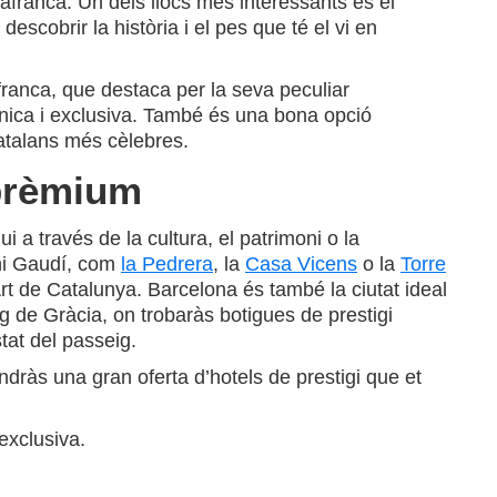
lafranca. Un dels llocs més interessants és el
descobrir la història i el pes que té el vi en
afranca, que destaca per la seva peculiar
 única i exclusiva. També és una bona opció
atalans més cèlebres.
 prèmium
i a través de la cultura, el patrimoni o la
oni Gaudí, com
la Pedrera
, la
Casa Vicens
o la
Torre
rt de Catalunya. Barcelona és també la ciutat ideal
 de Gràcia, on trobaràs botigues de prestigi
tat del passeig.
tindràs una gran oferta d’hotels de prestigi que et
exclusiva.