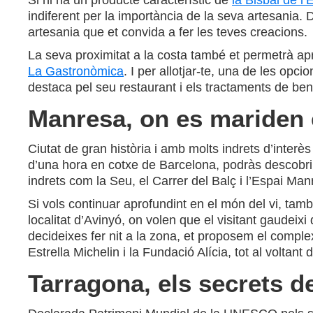
Si hi ha un producte característic de
la Bisbal de l
indiferent per la importància de la seva artesania. D
artesania que et convida a fer les teves creacions.
La seva proximitat a la costa també et permetrà ap
La Gastronòmica
. I per allotjar-te, una de les opc
destaca pel seu restaurant i els tractaments de ben
Manresa, on es mariden e
Ciutat de gran història i amb molts indrets d’interès
d’una hora en cotxe de Barcelona, podràs descobrir 
indrets com la Seu, el Carrer del Balç i l’Espai Ma
Si vols continuar aprofundint en el món del vi, tam
localitat d’Avinyó, on volen que el visitant gaude
decideixes fer nit a la zona, et proposem el compl
Estrella Michelin i la Fundació Alícia, tot al voltan
Tarragona, els secrets d