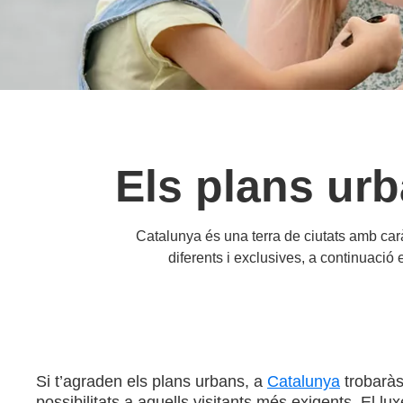
Els plans ur
Catalunya és una terra de ciutats amb caràc
diferents i exclusives, a continuació
Si t’agraden els plans urbans, a
Catalunya
trobaràs
possibilitats a aquells visitants més exigents. El l