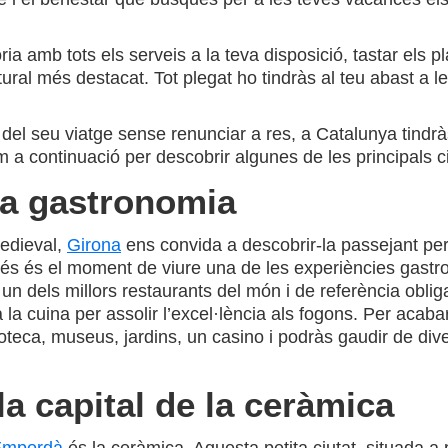
ia amb tots els serveis a la teva disposició, tastar els p
ltural més destacat. Tot plegat ho tindràs al teu abast a 
del seu viatge sense renunciar a res, a Catalunya tindrà
 a continuació per descobrir algunes de les principals 
lta gastronomia
edieval,
Girona
ens convida a descobrir-la passejant per
esprés és el moment de viure una de les experiències ga
 un dels millors restaurants del món i de referència obl
 la cuina per assolir l’excel·lència als fogons. Per acaba
ioteca, museus, jardins, un casino i podràs gaudir de div
la capital de la ceràmica