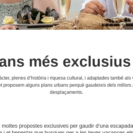
bans més exclusius
ter, plenes d’història i riquesa cultural, i adaptades també als 
 et proposem alguns plans urbans perquè gaudeixis dels millors 
desplaçaments.
 moltes propostes exclusives per gaudir d’una escapada 
uxe i el benestar que busques per a les teves vacances els