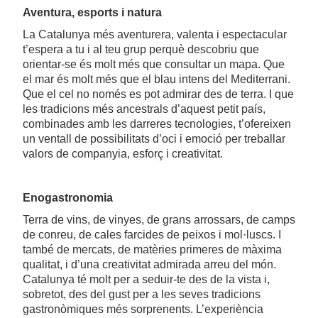
Aventura, esports i natura
La Catalunya més aventurera, valenta i espectacular
t’espera a tu i al teu grup perquè descobriu que
orientar-se és molt més que consultar un mapa. Que
el mar és molt més que el blau intens del Mediterrani.
Que el cel no només es pot admirar des de terra. I que
les tradicions més ancestrals d’aquest petit país,
combinades amb les darreres tecnologies, t’ofereixen
un ventall de possibilitats d’oci i emoció per treballar
valors de companyia, esforç i creativitat.
Enogastronomia
Terra de vins, de vinyes, de grans arrossars, de camps
de conreu, de cales farcides de peixos i mol·luscs. I
també de mercats, de matèries primeres de màxima
qualitat, i d’una creativitat admirada arreu del món.
Catalunya té molt per a seduir-te des de la vista i,
sobretot, des del gust per a les seves tradicions
gastronòmiques més sorprenents. L’experiència