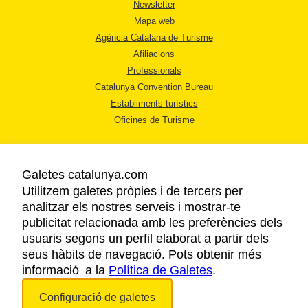
Newsletter
Mapa web
Agència Catalana de Turisme
Afiliacions
Professionals
Catalunya Convention Bureau
Establiments turístics
Oficines de Turisme
Galetes catalunya.com
Utilitzem galetes pròpies i de tercers per
analitzar els nostres serveis i mostrar-te
AVÍS LEGAL
publicitat relacionada amb les preferències dels
POLÍTICA DE PRIVACITAT
usuaris segons un perfil elaborat a partir dels
COOKIES
seus hàbits de navegació. Pots obtenir més
informació a la
Política de Galetes
ACCESSIBILITAT
.
Configuració de galetes