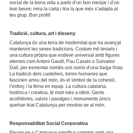
social de la bona vida a partir d’un bon menjar i d’un
bon beure: mira la carta i tria la que més s’adapta al
teu grup. Bon profit!
Tradició, cultura, art i disseny
Catalunya és una terra de modernitat que ha avançat
mantenint les seves tradicions. Costum mil·lenaris i
una cultura pròpia que esdevé universal amb figures
eternes com Antoni Gaudí, Pau Casals o Salvador
Dalí, per esmentar només uns noms d’una llarga llista.
La tradició dels castellers, torres humanes que
fascinen arreu del món, és el símbol de la cohesió,
l’esforç i la feina en equip. La cultura catalana,
històrica i creativa, té molt més a oferir. Gents
acollidores, valors i paratges i monuments únics
quehan triat Catalunya per mostrar-se al món.
Responsabilitat Social Corporativa
Reunir-se a Catalunya significa comptar amb una