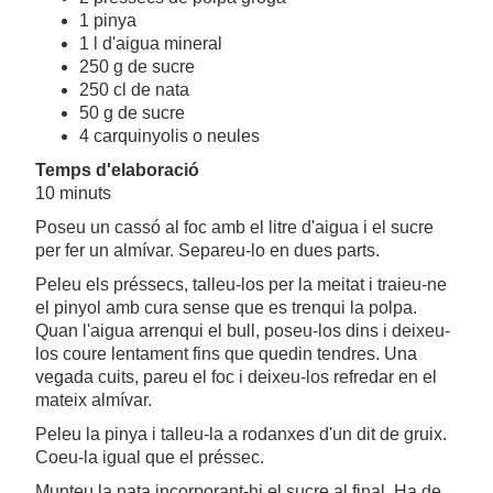
1 pinya
1 l d'aigua mineral
250 g de sucre
250 cl de nata
50 g de sucre
4 carquinyolis o neules
Temps d'elaboració
10 minuts
Poseu un cassó al foc amb el litre d'aigua i el sucre
per fer un almívar. Separeu-lo en dues parts.
Peleu els préssecs, talleu-los per la meitat i traieu-ne
el pinyol amb cura sense que es trenqui la polpa.
Quan l'aigua arrenqui el bull, poseu-los dins i deixeu-
los coure lentament fins que quedin tendres. Una
vegada cuits, pareu el foc i deixeu-los refredar en el
mateix almívar.
Peleu la pinya i talleu-la a rodanxes d'un dit de gruix.
Coeu-la igual que el préssec.
Munteu la nata incorporant-hi el sucre al final. Ha de