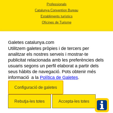
Professionals
Catalunya Convention Bureau
Establiments turístics
Oficines de Turisme
Galetes catalunya.com
Utilitzem galetes pròpies i de tercers per
analitzar els nostres serveis i mostrar-te
AVÍS LEGAL
publicitat relacionada amb les preferències dels
POLÍTICA DE PRIVACITAT
usuaris segons un perfil elaborat a partir dels
COOKIES
seus hàbits de navegació. Pots obtenir més
informació a la
Política de Galetes
ACCESSIBILITAT
.
Configuració de galetes
Copyright © 2026. Agència Catalana de Turisme. Tots els drets reservats.
Rebutja-les totes
Accepta-les totes