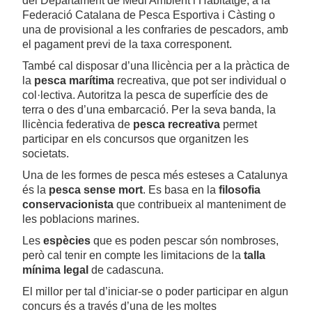
del Departament de Medi Ambient i Habitatge, a la
Federació Catalana de Pesca Esportiva i Càsting o
una de provisional a les confraries de pescadors, amb
el pagament previ de la taxa corresponent.
També cal disposar d’una llicència per a la pràctica de
la
pesca marítima
recreativa, que pot ser individual o
col·lectiva. Autoritza la pesca de superfície des de
terra o des d’una embarcació. Per la seva banda, la
llicència federativa de
pesca recreativa
permet
participar en els concursos que organitzen les
societats.
Una de les formes de pesca més esteses a Catalunya
és la
pesca sense mort
. Es basa en la
filosofia
conservacionista
que contribueix al manteniment de
les poblacions marines.
Les
espècies
que es poden pescar són nombroses,
però cal tenir en compte les limitacions de la
talla
mínima legal
de cadascuna.
El millor per tal d’iniciar-se o poder participar en algun
concurs és a través d’una de les moltes