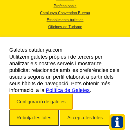
Professionals
Catalunya Convention Bureau
Establiments turístics
Oficines de Turisme
Galetes catalunya.com
Utilitzem galetes pròpies i de tercers per
analitzar els nostres serveis i mostrar-te
AVÍS LEGAL
publicitat relacionada amb les preferències dels
POLÍTICA DE PRIVACITAT
usuaris segons un perfil elaborat a partir dels
COOKIES
seus hàbits de navegació. Pots obtenir més
informació a la
Política de Galetes
ACCESSIBILITAT
.
Configuració de galetes
Copyright © 2026. Agència Catalana de Turisme. Tots els drets reservats.
Rebutja-les totes
Accepta-les totes