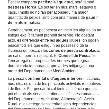
Pescar comporta
paciència i quietud
, però també
destresa i força
. Es pot fer en rius, mars, estanys o
llacs, i molts no ho fan per aconseguir la major
quantitat de peixos, sinó com una manera de
gaudir
de l’entorn natural
.
Genèricament, es pot pescar en totes les aigües on no
estigui explícitament prohibit de fer-ho. No obstant
això, es diferencia entre les
aigües lliures
, on poden
pescar tots els que estiguin en possessió de la
llicència de pesca; i les
zones de pesca controlada
,
on cal un permís especial. El
Consell de Pesca
és
l’encarregat de proposar les normes que regiran
durant cada temporada, aprovades mitjançant una
ordre del Departament de Medi Ambient.
La
pesca continental o d’aigües interiors
, llacunes,
rius, etc., és una de les principals activitats recreatives
i de lleure. Per pescar-hi cal tenir la llicència que es
pot obtenir als serveis territorials i oficines comarcals
del Departament d’Agricultura, Alimentació i Acció
Rural, a les delegacions territorials o dependències