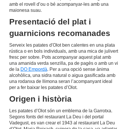
amb el rovell d’ou o bé acompanyar-les amb una
maionesa suau.
Presentació del plat i
guarnicions recomanades
Serveix les patates d'Olot ben calentes en una plata
rústica o en bols individuals, amb una mica de julivert
fresc per sobre. Pots acompanyar aquest plat amb
una amanida verda senzilla, pa de pagès o amb un vi
de la
DO Empordà
. Per a una opció sense ànima
alcohòlica, una sidra natural o aigua gasificada amb
una rodanxa de llimona seran l’acompanyant ideal
per a fer baixar les patates d’Olot.
Origen i història
Les patates d’Olot són un emblema de la Garrotxa.
Segons fonts del restaurant La Deu i del portal
Vadegust, es van crear el 1943 al restaurant La Deu
d’Olot. Maria Reixach, cuinera de la casa, va adaptar