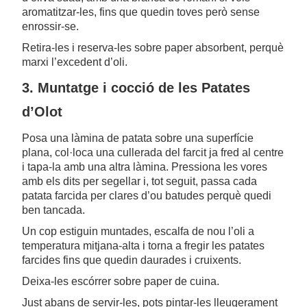
aromatitzar-les, fins que quedin toves però sense
enrossir-se.
Retira-les i reserva-les sobre paper absorbent, perquè
marxi l’excedent d’oli.
3. Muntatge i cocció de les Patates
d’Olot
Posa una làmina de patata sobre una superfície
plana, col·loca una cullerada del farcit ja fred al centre
i tapa-la amb una altra làmina. Pressiona les vores
amb els dits per segellar i, tot seguit, passa cada
patata farcida per clares d’ou batudes perquè quedi
ben tancada.
Un cop estiguin muntades, escalfa de nou l’oli a
temperatura mitjana-alta i torna a fregir les patates
farcides fins que quedin daurades i cruixents.
Deixa-les escórrer sobre paper de cuina.
Just abans de servir-les, pots pintar-les lleugerament