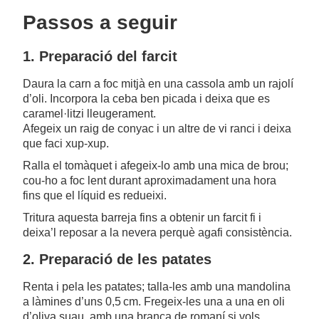
Passos a seguir
1. Preparació del farcit
Daura la carn a foc mitjà en una cassola amb un rajolí
d’oli. Incorpora la ceba ben picada i deixa que es
caramel·litzi lleugerament.
Afegeix un raig de conyac i un altre de vi ranci i deixa
que faci xup-xup.
Ralla el tomàquet i afegeix-lo amb una mica de brou;
cou-ho a foc lent durant aproximadament una hora
fins que el líquid es redueixi.
Tritura aquesta barreja fins a obtenir un farcit fi i
deixa’l reposar a la nevera perquè agafi consistència.
2. Preparació de les patates
Renta i pela les patates; talla-les amb una mandolina
a làmines d’uns 0,5 cm. Fregeix-les una a una en oli
d’oliva suau, amb una branca de romaní si vols