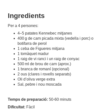
Ingredients
Per a 4 persones:
4–5 patates Kennebec mitjanes
400 g de carn picada mixta (vedella i porc) o
botifarra de perol
1 ceba de Figueres mitjana
1 tomàquet madur
1 raig de vi ranci i un raig de conyac
500 ml de brou de carn (aprox.)
1 branca de romaní (opcional)
2 ous (clares i rovells separats)
Oli d’oliva verge extra
Sal, pebre i nou moscada
Temps de preparació:
50-60 minuts
Dificultat:
Fàcil