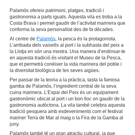
Palamós ofereix patrimoni, platges, tradició i
gastronomia a parts iguals. Aquesta vila es troba a la
Costa Brava i permet gaudir de l’activitat marinera que
conforma la seva personalitat des de fa dècades.
Al centre de
Palamós
, la pesca és la protagonista.
L’arribada dels vaixells al port i la subhasta del peix a
la Llotja en són una mostra. Una manera d’endinsar-te
en aquesta tradició és visitant el Museu de la Pesca,
que et permetrà conèixer la vida marinera del poble i
la diversitat biològica de les seves aigües.
Per passar de la teoria a la pràctica, tasta la famosa
gamba de Palamós, l’ingredient central de la seva
cuina marinera. L’Espai del Peix és un equipament
gastronòmic ubicat al port i un bon lloc on gaudir de la
gastronomia autòctona. La vila també celebra aquesta
tradició pesquera amb esdeveniments com el festival
mariner Terra de Mar al maig o la Fira de la Gamba al
juny.
Palamós també té un gran atractiu cultural, ja que