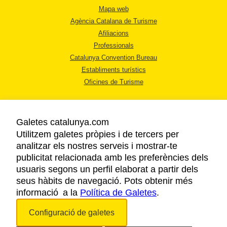
Mapa web
Agència Catalana de Turisme
Afiliacions
Professionals
Catalunya Convention Bureau
Establiments turístics
Oficines de Turisme
Galetes catalunya.com
Utilitzem galetes pròpies i de tercers per
analitzar els nostres serveis i mostrar-te
AVÍS LEGAL
publicitat relacionada amb les preferències dels
POLÍTICA DE PRIVACITAT
usuaris segons un perfil elaborat a partir dels
COOKIES
seus hàbits de navegació. Pots obtenir més
informació a la
Política de Galetes
ACCESSIBILITAT
.
Configuració de galetes
Copyright © 2026. Agència Catalana de Turisme. Tots els drets reservats.