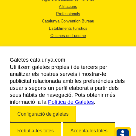
Afiliacions
Professionals
Catalunya Convention Bureau
Establiments turístics
Oficines de Turisme
Galetes catalunya.com
Utilitzem galetes pròpies i de tercers per
analitzar els nostres serveis i mostrar-te
AVÍS LEGAL
publicitat relacionada amb les preferències dels
POLÍTICA DE PRIVACITAT
usuaris segons un perfil elaborat a partir dels
COOKIES
seus hàbits de navegació. Pots obtenir més
informació a la
Política de Galetes
ACCESSIBILITAT
.
Configuració de galetes
Copyright © 2026. Agència Catalana de Turisme. Tots els drets reservats.
Rebutja-les totes
Accepta-les totes