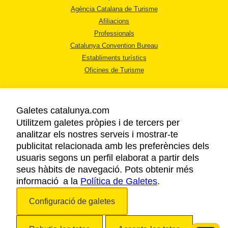
Agència Catalana de Turisme
Afiliacions
Professionals
Catalunya Convention Bureau
Establiments turístics
Oficines de Turisme
Galetes catalunya.com
Utilitzem galetes pròpies i de tercers per
analitzar els nostres serveis i mostrar-te
AVÍS LEGAL
publicitat relacionada amb les preferències dels
POLÍTICA DE PRIVACITAT
usuaris segons un perfil elaborat a partir dels
COOKIES
seus hàbits de navegació. Pots obtenir més
informació a la
Política de Galetes
ACCESSIBILITAT
.
Configuració de galetes
Copyright © 2026. Agència Catalana de Turisme. Tots els drets reservats.