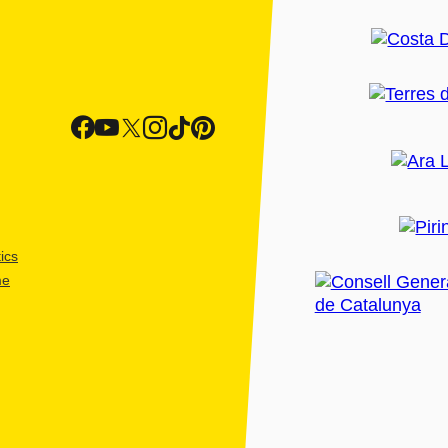
ics
me