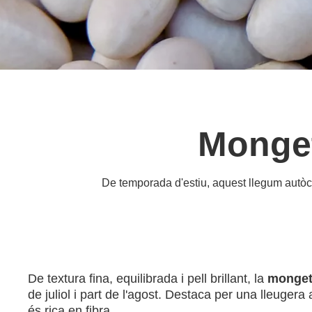
Monget
De temporada d'estiu, aquest llegum autòcto
De textura fina, equilibrada i pell brillant, la
mongeta
de juliol i part de l'agost. Destaca per una lleuger
és rica en fibra.