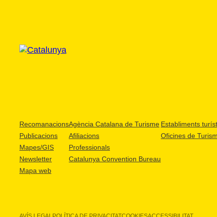
Recomanacions
Agència Catalana de Turisme
Establiments turíst
Publicacions
Afiliacions
Oficines de Turis
Mapes/GIS
Professionals
Newsletter
Catalunya Convention Bureau
Mapa web
AVÍS LEGAL
POLÍTICA DE PRIVACITAT
COOKIES
ACCESSIBILITAT