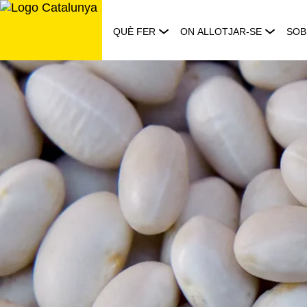
Saltar
al
QUÈ FER
ON ALLOTJAR-SE
SOB
contingut