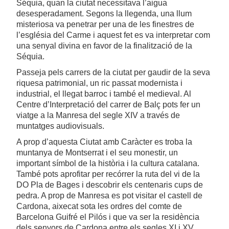
Séquia, quan la ciutat necessitava l’aigua
desesperadament. Segons la llegenda, una llum
misteriosa va penetrar per una de les finestres de
l’església del Carme i aquest fet es va interpretar com
una senyal divina en favor de la finalització de la
Séquia.
Passeja pels carrers de la ciutat per gaudir de la seva
riquesa patrimonial, un ric passat modernista i
industrial, el llegat barroc i també el medieval. Al
Centre d’Interpretació del carrer de Balç pots fer un
viatge a la Manresa del segle XIV a través de
muntatges audiovisuals.
A prop d’aquesta Ciutat amb Caràcter es troba la
muntanya de Montserrat i el seu monestir, un
important símbol de la història i la cultura catalana.
També pots aprofitar per recórrer la ruta del vi de la
DO Pla de Bages i descobrir els centenaris cups de
pedra. A prop de Manresa es pot visitar el castell de
Cardona, aixecat sota les ordres del comte de
Barcelona Guifré el Pilós i que va ser la residència
dels senyors de Cardona entre els segles XI i XV.