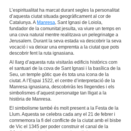
L’espiritualitat ha marcat durant segles la personalitat
d’aquesta ciutat situada geogràficament al cor de
Catalunya. A
Manresa
, Sant Ignasi de Loiola,
fundador de la comunitat jesuïta, va viure un temps en
una cova natural mentre realitzava un pelegrinatge a
Jerusalem. Durant la seva estada va descobrir la seva
vocació i va deixar una empremta a la ciutat que pots
descobrir fent la ruta ignasiana.
Al llarg d’aquesta ruta visitaràs edificis històrics com
el santuari de la cova de Sant Ignasi i la basílica de la
Seu, un temple gòtic que és tota una icona de la
ciutat. A l’Espai 1522, el centre d’interpretació de la
Manresa ignasiana, descobriràs les llegendes i els
simbolismes d’aquest personatge tan lligat a la
història de Manresa.
El simbolisme també és molt present a la Festa de la
Llum. Aquesta se celebra cada any el 21 de febrer i
commemora la fi del conflicte de la ciutat amb el bisbe
de Vic el 1345 per poder construir el canal de la