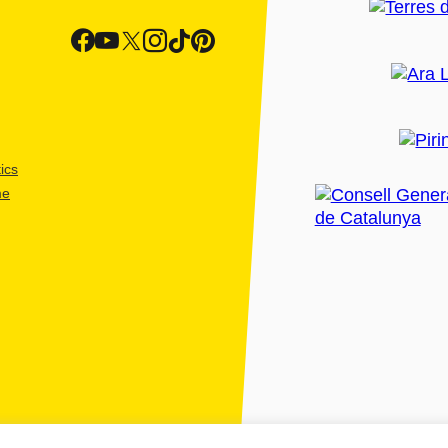
ics
me