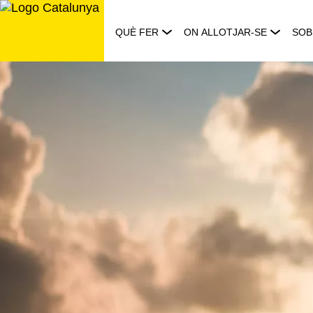
Saltar
al
QUÈ FER
ON ALLOTJAR-SE
SOB
contingut