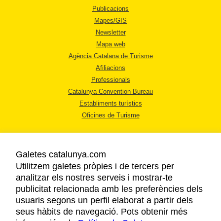
Publicacions
Mapes/GIS
Newsletter
Mapa web
Agència Catalana de Turisme
Afiliacions
Professionals
Catalunya Convention Bureau
Establiments turístics
Oficines de Turisme
Galetes catalunya.com
Utilitzem galetes pròpies i de tercers per
analitzar els nostres serveis i mostrar-te
AVÍS LEGAL
publicitat relacionada amb les preferències dels
POLÍTICA DE PRIVACITAT
usuaris segons un perfil elaborat a partir dels
COOKIES
seus hàbits de navegació. Pots obtenir més