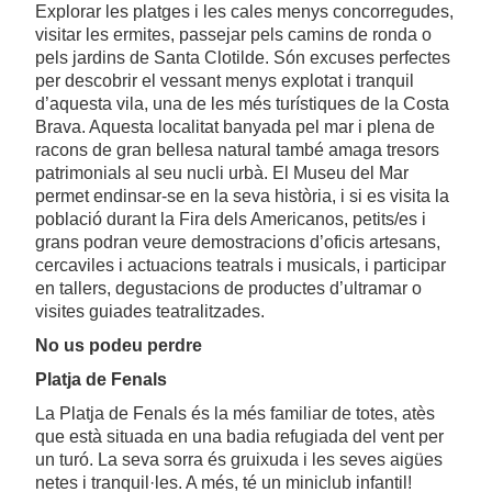
Explorar les platges i les cales menys concorregudes,
visitar les ermites, passejar pels camins de ronda o
pels jardins de Santa Clotilde. Són excuses perfectes
per descobrir el vessant menys explotat i tranquil
d’aquesta vila, una de les més turístiques de la Costa
Brava. Aquesta localitat banyada pel mar i plena de
racons de gran bellesa natural també amaga tresors
patrimonials al seu nucli urbà. El Museu del Mar
permet endinsar-se en la seva història, i si es visita la
població durant la Fira dels Americanos, petits/es i
grans podran veure demostracions d’oficis artesans,
cercaviles i actuacions teatrals i musicals, i participar
en tallers, degustacions de productes d’ultramar o
visites guiades teatralitzades.
No us podeu perdre
Platja de Fenals
La Platja de Fenals és la més familiar de totes, atès
que està situada en una badia refugiada del vent per
un turó. La seva sorra és gruixuda i les seves aigües
netes i tranquil·les. A més, té un miniclub infantil!