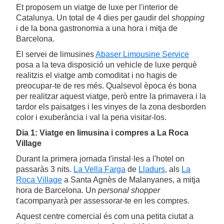
Et proposem un viatge de luxe per l'interior de
Catalunya. Un total de 4 dies per gaudir del
shopping
i de la bona gastronomia a una hora i mitja de
Barcelona.
El servei de limusines
Abaser Limousine Service
posa a la teva disposició un vehicle de luxe perquè
realitzis el viatge amb comoditat i no hagis de
preocupar-te de res més. Qualsevol època és bona
per realitzar aquest viatge, però entre la primavera i la
tardor els paisatges i les vinyes de la zona desborden
color i exuberància i val la pena visitar-los.
Dia 1: Viatge en limusina i compres a La Roca
Village
Durant la primera jornada t'instal·les a l'hotel on
passaràs 3 nits.
La Vella Farga
de
Lladurs
, als
La
Roca Village
a Santa Agnès de Malanyanes, a mitja
hora de Barcelona. Un
personal shopper
t'acompanyarà per assessorar-te en les compres.
Aquest centre comercial és com una petita ciutat a