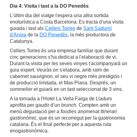
Dia 4: Visita i tast a la DO Penedès
L'últim dia del viatge t'espera una altra sortida
enoturística a Costa Barcelona. Es tracta d'una visita
guiada i tast als
Cellers Torres
de
Sant Sadurní
d'Anoia
de la
DO Penedès
, la més productora de
Catalunya.
Cellers Torres és una empresa familiar que durant
cinc generacions s'ha dedicat a l'elaboració de vi.
Durant la visita per les seves vinyes t'acompanyarà un
guia expert. Veuràs on s'elabora, amb raïm de
cabernet sauvignon, el seu vi negre més prestigiós i
de producció limitada, el Mas Plana. Després, un
sommelier
et guiarà en un tast seleccionat de 3 vins.
A la tornada a l'Hotel La Vella Farga de Lladurs
aprofita per gaudir d’un
brunch
. Compten amb un
menú degustació per a
foodies
anomenat
Itinerari
gastronòmic
, que és un recorregut per la gastronomia
catalana. És el final perfecte per a aquesta ruta
enogastronòmica.