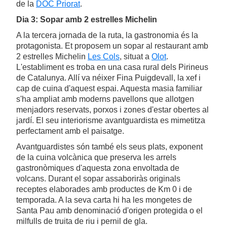
de la
DOC Priorat
.
Dia 3: Sopar amb 2 estrelles Michelin
A la tercera jornada de la ruta, la gastronomia és la
protagonista. Et proposem un sopar al restaurant amb
2 estrelles Michelin
Les Cols
, situat a
Olot
.
L'establiment es troba en una casa rural dels Pirineus
de Catalunya. Allí va néixer Fina Puigdevall, la xef i
cap de cuina d'aquest espai. Aquesta masia familiar
s'ha ampliat amb moderns pavellons que allotgen
menjadors reservats, porxos i zones d'estar obertes al
jardí. El seu interiorisme avantguardista es mimetitza
perfectament amb el paisatge.
Avantguardistes són també els seus plats, exponent
de la cuina volcànica que preserva les arrels
gastronòmiques d'aquesta zona envoltada de
volcans. Durant el sopar assaboriràs originals
receptes elaborades amb productes de Km 0 i de
temporada. A la seva carta hi ha les mongetes de
Santa Pau amb denominació d'origen protegida o el
milfulls de truita de riu i pernil de gla.