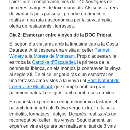
l'aire lliure i compta amb més de 140
boutiques
de
primeres marques de luxe mundials. Als seus carrers
de vianants pots passejar, prendre un
brunch
o
realitzar una ruta gastronòmica per la seva àmplia
oferta de restaurants i terrasses.
Dia 2: Esmorzar entre vinyes de la DOC Priorat
El segon dia viatjaràs amb la limusina cap a la Costa
Daurada. Allà t'espera una visita al celler
Perinet
Winery
a la
Morera de Montsant
. Prop d'aquesta vila
es troba la
Cartoixa d’Escaladei
, la primera de la
península Ibèrica, on els monjos ja conreaven la vinya
al segle XII. En el celler gaudiràs d'un esmorzar en
una terrassa amb vistes a la vinya i al
Parc Natural de
la Serra de Montsant
, que compta amb un gran
patrimoni natural i religiós, amb nombroses ermites.
En aquesta experiència enogastronòmica tastaràs el
pa amb tomàquet i oli d'oliva verge extra, fruita seca,
embotits, formatges i dolços. Després, realitzaràs un
recorregut pel celler i les vinyes. Seguidament, un
expert en vins et guiarà per realitzar el tast de 3 vins