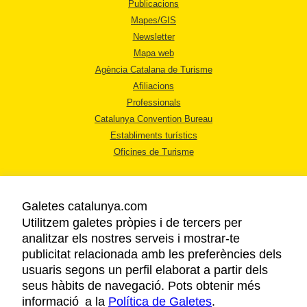
Publicacions
Mapes/GIS
Newsletter
Mapa web
Agència Catalana de Turisme
Afiliacions
Professionals
Catalunya Convention Bureau
Establiments turístics
Oficines de Turisme
Galetes catalunya.com
Utilitzem galetes pròpies i de tercers per
analitzar els nostres serveis i mostrar-te
AVÍS LEGAL
publicitat relacionada amb les preferències dels
POLÍTICA DE PRIVACITAT
usuaris segons un perfil elaborat a partir dels
COOKIES
seus hàbits de navegació. Pots obtenir més
informació a la
Política de Galetes
ACCESSIBILITAT
.