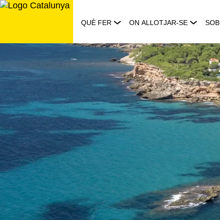
Saltar
al
QUÈ FER
ON ALLOTJAR-SE
SOB
contingut