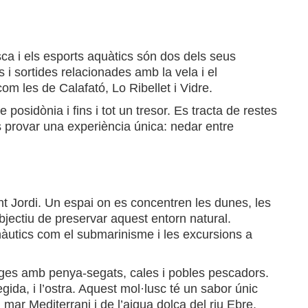
sca i els esports aquàtics són dos dels seus
s i sortides relacionades amb la vela i el
om les de Calafató, Lo Ribellet i Vidre.
osidònia i fins i tot un tresor. Es tracta de restes
s provar una experiència única: nedar entre
nt Jordi. Un espai on es concentren les dunes, les
jectiu de preservar aquest entorn natural.
i nàutics com el submarinisme i les excursions a
latges amb penya-segats, cales i pobles pescadors.
gida, i l’ostra. Aquest mol·lusc té un sabor únic
 mar Mediterrani i de l’aigua dolça del riu Ebre.