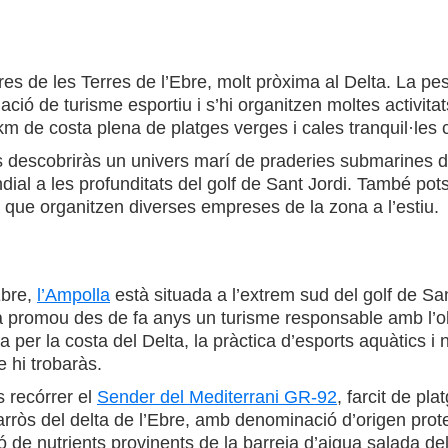
res de les Terres de l’Ebre, molt pròxima al Delta. La pe
ació de turisme esportiu i s’hi organitzen moltes activitat
m de costa plena de platges verges i cales tranquil·les c
 descobriràs un univers marí de praderies submarines de p
ial a les profunditats del golf de Sant Jordi. També pot
 que organitzen diverses empreses de la zona a l’estiu.
Ebre,
l’Ampolla
està situada a l’extrem sud del golf de Sa
la promou des de fa anys un turisme responsable amb l’ob
ra per la costa del Delta, la pràctica d’esports aquàtics 
 hi trobaràs.
s recórrer el
Sender del Mediterrani GR-92
, farcit de p
’arròs del delta de l’Ebre, amb denominació d’origen prote
ó de nutrients provinents de la barreja d’aigua salada del