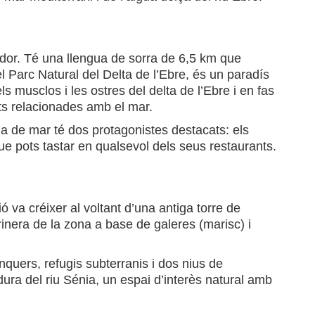
ador. Té una llengua de sorra de 6,5 km que
el Parc Natural del Delta de l’Ebre, és un paradís
ls musclos i les ostres del delta de l’Ebre i en fas
ats relacionades amb el mar.
a de mar té dos protagonistes destacats: els
ue pots tastar en qualsevol dels seus restaurants.
ó va créixer al voltant d’una antiga torre de
arinera de la zona a base de galeres (marisc) i
únquers, refugis subterranis i dos nius de
ra del riu Sénia, un espai d’interès natural amb