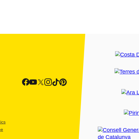
ics
me