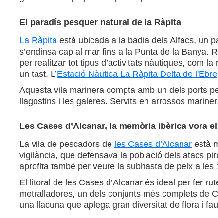
El paradís pesquer natural de la Ràpita
La Ràpita
està ubicada a la badia dels Alfacs, un 
s’endinsa cap al mar fins a la Punta de la Banya. Ro
per realitzar tot tipus d’activitats nàutiques, com l
un tast. L’
Estació Nàutica La Ràpita Delta de l'Ebre
Aquesta vila marinera compta amb un dels ports pe
llagostins i les galeres. Servits en arrossos marin
Les Cases d’Alcanar, la memòria ibèrica vora e
La vila de pescadors de
les Cases d’Alcanar
està mo
vigilància, que defensava la població dels atacs pir
aprofita també per veure la subhasta de peix a les
El litoral de les Cases d’Alcanar és ideal per fer ru
metralladores, un dels conjunts més complets de C
una llacuna que aplega gran diversitat de flora i fa