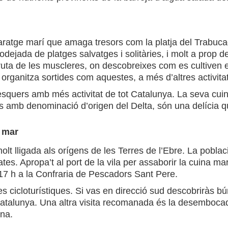
paratge marí que amaga tresors com la platja del Trabuc
dejada de platges salvatges i solitàries, i molt a prop d
a ruta de les muscleres, on descobreixes com es cultiven e
organitza sortides com aquestes, a més d’altres activit
squers amb més activitat de tot Catalunya. La seva cuin
ers amb denominació d’origen del Delta, són una delícia q
l mar
lt lligada als orígens de les Terres de l’Ebre. La poblaci
ates. Apropa’t al port de la vila per assaborir la cuina m
 17 h a la Confraria de Pescadors Sant Pere.
tes cicloturístiques. Si vas en direcció sud descobriràs b
atalunya. Una altra visita recomanada és la desembocadu
una.