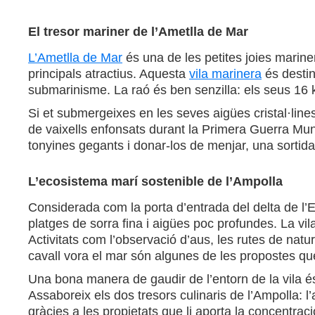
El tresor mariner de l’Ametlla de Mar
L’Ametlla de Mar
és una de les petites joies marine
principals atractius. Aquesta
vila marinera
és destin
submarinisme. La raó és ben senzilla: els seus 16 k
Si et submergeixes en les seves aigües cristal·lines
de vaixells enfonsats durant la Primera Guerra Mund
tonyines gegants i donar-los de menjar, una sortida
L’ecosistema marí sostenible de l’Ampolla
Considerada com la porta d’entrada del delta de l’
platges de sorra fina i aigües poc profundes. La vi
Activitats com l’observació d’aus, les rutes de natu
cavall vora el mar són algunes de les propostes que
Una bona manera de gaudir de l’entorn de la vila é
Assaboreix els dos tresors culinaris de l’Ampolla: l
gràcies a les propietats que li aporta la concentraci