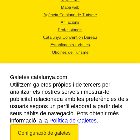
Mapa web
Agència Catalana de Turisme
Afiliacions
Professionals
Catalunya Convention Bureau
Establiments turístics
Oficines de Turisme
Galetes catalunya.com
Utilitzem galetes pròpies i de tercers per
analitzar els nostres serveis i mostrar-te
AVÍS LEGAL
publicitat relacionada amb les preferències dels
POLÍTICA DE PRIVACITAT
usuaris segons un perfil elaborat a partir dels
COOKIES
seus hàbits de navegació. Pots obtenir més
informació a la
Política de Galetes
ACCESSIBILITAT
.
Configuració de galetes
Copyright © 2026. Agència Catalana de Turisme. Tots els drets reservats.