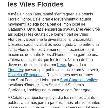
les Viles Florides
A més, un cop l’any, també s’entreguen els premis
Flors d’Honor. És el gran esdeveniment d’aquest
moviment i aplega bona part del món local de
Catalunya. Un jurat s’encarrega d’avaluar el verd urbà
als pobles i les ciutats que formen part de Viles
Florides, valorant-ne la diversitat o la funcionalitat.
Després, cada localitat és reconeguda amb entre una
i cinc Flors d’Honor. De moment, el reconeixement
màxim és de quatre Flors d’Honor i hi ha gairebé una
vintena de localitats que les tenen. N’hi ha de ben
diverses: des de ciutats com
Reus
, Igualada o
Figueres
; passant per pobles de costa com Vila-seca,
Castelló d’Empúries
o Roses; zones més urbanes
com Sant Feliu de Llobregat o
Sant Cugat del Vallès
;
localitats d’interior, com Sant Hilari Sacalm o
Cardedeu, i poblets de muntanya com Bagergue.
A Catalunya, apostem pel verd a les nostres ciutats i
pobles, amb més parcs i jardins, i més arbres i plantes
a la via pública. És una manera de tenir cura del medi