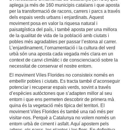
aplega ja més de 160 municipis catalans i que aposta
per la transformació de racons, carrers i parcs a través
dels espais verds urbans i enjardinats. Aquest
moviment posa en valor la riquesa natural i
paisatgística del país, i també aposta per una millora
de la qualitat de vida de la població amb ciutats i
pobles més agradables per passar l’estona al carrer.
L’enjardinament, l’ornamentació i la cultura del verd
urbà són una aposta cada vegada més clara en un
context de canvi climàtic i de conscienciació sobre la
necessitat de conservar el nostre entorn.
El moviment Viles Florides no consisteix només en
embellir pobles i ciutats. Es tracta també d’aconseguir
potenciar i recuperar espais verds, sovint a través
d’espècies autòctones que s’adapten millor al seu
entorn i que ens permeten descobrir de primera mà
quina és la vegetació més típica del territori. El
moviment Viles Florides és també una raó més per
visitar-nos. Perquè a Catalunya no volem només un
entorn urbà de ciment i asfalt. Aquí apostem pels
arbres, els parcs, les plantes i les flors. En definitiva,