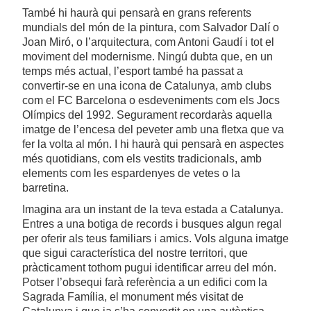
També hi haurà qui pensarà en grans referents
mundials del món de la pintura, com Salvador Dalí o
Joan Miró, o l’arquitectura, com Antoni Gaudí i tot el
moviment del modernisme. Ningú dubta que, en un
temps més actual, l’esport també ha passat a
convertir-se en una icona de Catalunya, amb clubs
com el FC Barcelona o esdeveniments com els Jocs
Olímpics del 1992. Segurament recordaràs aquella
imatge de l’encesa del peveter amb una fletxa que va
fer la volta al món. I hi haurà qui pensarà en aspectes
més quotidians, com els vestits tradicionals, amb
elements com les espardenyes de vetes o la
barretina.
Imagina ara un instant de la teva estada a Catalunya.
Entres a una botiga de records i busques algun regal
per oferir als teus familiars i amics. Vols alguna imatge
que sigui característica del nostre territori, que
pràcticament tothom pugui identificar arreu del món.
Potser l’obsequi farà referència a un edifici com la
Sagrada Família, el monument més visitat de