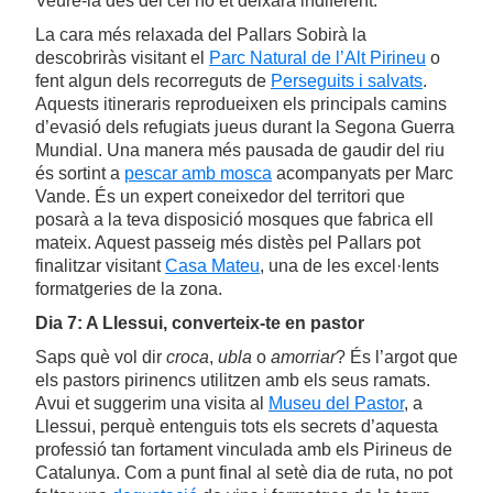
Veure-la des del cel no et deixarà indiferent.
La cara més relaxada del Pallars Sobirà la
descobriràs visitant el
Parc Natural de l’Alt Pirineu
o
fent algun dels recorreguts de
Perseguits i salvats
.
Aquests itineraris reprodueixen els principals camins
d’evasió dels refugiats jueus durant la Segona Guerra
Mundial. Una manera més pausada de gaudir del riu
és sortint a
pescar amb mosca
acompanyats per Marc
Vande. És un expert coneixedor del territori que
posarà a la teva disposició mosques que fabrica ell
mateix. Aquest passeig més distès pel Pallars pot
finalitzar visitant
Casa Mateu
, una de les excel·lents
formatgeries de la zona.
Dia 7: A Llessui, converteix-te en pastor
Saps què vol dir
croca
,
ubla
o
amorriar
? És l’argot que
els pastors pirinencs utilitzen amb els seus ramats.
Avui et suggerim una visita al
Museu del Pastor
, a
Llessui, perquè entenguis tots els secrets d’aquesta
professió tan fortament vinculada amb els Pirineus de
Catalunya. Com a punt final al setè dia de ruta, no pot