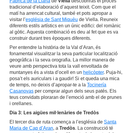
Fàbrica de la Llana
de
Viella
descobriràs el procés
tradicional d’elaboració d’aquest teixit. Com que el
matí ha arrencat cultural, també et pots apropar a
visitar l’
església de Sant Miquèu
de Viella. Reuneix
diferents estils artístics en un únic edifici: del romànic
al gòtic. Aquesta combinació es deu al fet que es va
construir durant tres èpoques diferents.
Per entendre la història de la Val d’Aran, és
fonamental visualitzar la seva particular localització
geogràfica i la seva orografia. La millor manera de
veure amb perspectiva tota la vall envoltada de
muntanyes és a vista d’ocell en un
helicòpter
. Puja-hi,
posa’t els auriculars i a gaudir! Si et queda una mica
de temps, no deixis d’apropar-te a la
Tocinería
Casanovas
per comprar algun dels seus patés. Els
teus convidats ploraran de l’emoció amb el de prunes
i orellanes.
Dia 3: Les aigües mil·lenàries de Tredòs
El tercer dia de ruta comença a l’església de
Santa
Maria de Cap d’Aran
, a
Tredòs
. La construcció té