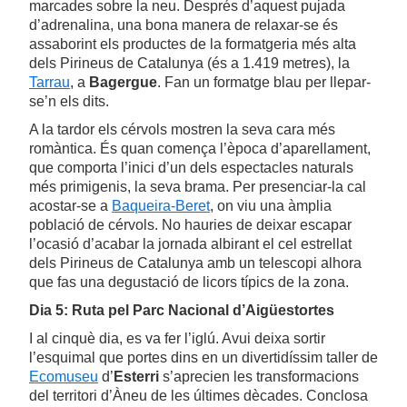
marcades sobre la neu. Després d’aquest pujada
d’adrenalina, una bona manera de relaxar-se és
assaborint els productes de la formatgeria més alta
dels Pirineus de Catalunya (és a 1.419 metres), la
Tarrau
, a
Bagergue
. Fan un formatge blau per llepar-
se’n els dits.
A la tardor els cérvols mostren la seva cara més
romàntica. És quan comença l’època d’aparellament,
que comporta l’inici d’un dels espectacles naturals
més primigenis, la seva brama. Per presenciar-la cal
acostar-se a
Baqueira-Beret
, on viu una àmplia
població de cérvols. No hauries de deixar escapar
l’ocasió d’acabar la jornada albirant el cel estrellat
dels Pirineus de Catalunya amb un telescopi alhora
que fas una degustació de licors típics de la zona.
Dia 5: Ruta pel Parc Nacional d’Aigüestortes
I al cinquè dia, es va fer l’iglú. Avui deixa sortir
l’esquimal que portes dins en un divertidíssim taller de
Ecomuseu
d’
Esterri
s’aprecien les transformacions
del territori d’Àneu de les últimes dècades. Conclosa