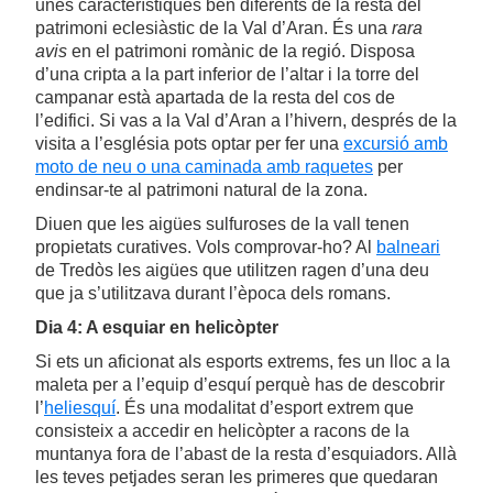
unes característiques ben diferents de la resta del
patrimoni eclesiàstic de la Val d’Aran. És una
rara
avis
en el patrimoni romànic de la regió. Disposa
d’una cripta a la part inferior de l’altar i la torre del
campanar està apartada de la resta del cos de
l’edifici. Si vas a la Val d’Aran a l’hivern, després de la
visita a l’església pots optar per fer una
excursió amb
moto de neu o una caminada amb raquetes
per
endinsar-te al patrimoni natural de la zona.
Diuen que les aigües sulfuroses de la vall tenen
propietats curatives. Vols comprovar-ho? Al
balneari
de Tredòs les aigües que utilitzen ragen d’una deu
que ja s’utilitzava durant l’època dels romans.
Dia 4: A esquiar en helicòpter
Si ets un aficionat als esports extrems, fes un lloc a la
maleta per a l’equip d’esquí perquè has de descobrir
l’
heliesquí
. És una modalitat d’esport extrem que
consisteix a accedir en helicòpter a racons de la
muntanya fora de l’abast de la resta d’esquiadors. Allà
les teves petjades seran les primeres que quedaran