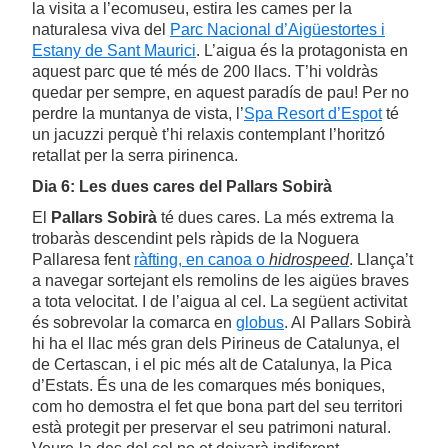
la visita a l’ecomuseu, estira les cames per la
naturalesa viva del
Parc Nacional d’Aigüestortes i
Estany de Sant Maurici
. L’aigua és la protagonista en
aquest parc que té més de 200 llacs. T’hi voldràs
quedar per sempre, en aquest paradís de pau! Per no
perdre la muntanya de vista, l’
Spa Resort d’Espot
té
un jacuzzi perquè t’hi relaxis contemplant l’horitzó
retallat per la serra pirinenca.
Dia 6: Les dues cares del Pallars Sobirà
El
Pallars Sobirà
té dues cares. La més extrema la
trobaràs descendint pels ràpids de la Noguera
Pallaresa fent
ràfting, en canoa o
hidrospeed
. Llança’t
a navegar sortejant els remolins de les aigües braves
a tota velocitat. I de l’aigua al cel. La següent activitat
és sobrevolar la comarca en
globus
. Al Pallars Sobirà
hi ha el llac més gran dels Pirineus de Catalunya, el
de Certascan, i el pic més alt de Catalunya, la Pica
d’Estats. És una de les comarques més boniques,
com ho demostra el fet que bona part del seu territori
està protegit per preservar el seu patrimoni natural.