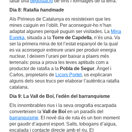
faltar una
degustació
de vins i formatges de la terra.
Dia 8: Ratafia
handmade
Als Pirineus de Catalunya es resisteixen que les
mines caiguin en l’oblit. Per aconseguir-ho n’han
adaptat algunes perquè puguin ser visitades. La
Mina
Eureka
, situada a la
Torre de Capdella
, n’és una. Va
ser la primera mina de tot l’estat espanyol de la qual
es va aconseguir extreure urani per produir energia
nuclear. I deixem l’urani per baixar a plaers més
terrenals: posa a prova les teves aptituds com a
productor de ratafia a la
Pobla de Segur
. Àngel i
Carlos, propietaris de
Licors Portet
, us explicaran
alguns dels seus trucs per elaborar l’autèntica ratafia
catalana.
Dia 9: La Vall de Boí, l’edèn del barranquisme
Els innombrables rius i la seva orografia escarpada
converteixen la
Vall de Boí
en un paradís del
barranquisme
. El novè dia de ruta és un bon moment
per gaudir d’aquest esport. Salts, tobogans d’aigua,
escalada i contacte directe amb el riu. El