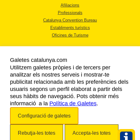
Afiliacions
Professionals
Catalunya Convention Bureau
Establiments turístics
Oficines de Turisme
Galetes catalunya.com
Utilitzem galetes pròpies i de tercers per
analitzar els nostres serveis i mostrar-te
AVÍS LEGAL
publicitat relacionada amb les preferències dels
POLÍTICA DE PRIVACITAT
usuaris segons un perfil elaborat a partir dels
COOKIES
seus hàbits de navegació. Pots obtenir més
informació a la
Política de Galetes
ACCESSIBILITAT
.
Configuració de galetes
Copyright © 2026. Agència Catalana de Turisme. Tots els drets reservats.
Rebutja-les totes
Accepta-les totes