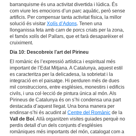
barranquisme és una activitat divertida i lúdica. És
com viure les emocions d’un parc aquàtic, però sense
artificis. Per compensar tanta activitat física, la millor
solució és visitar
Xolís d’Adons
. Tenen una
llonganissa feta amb carn de porcs criats per la zona,
el famós xolís del Pallars, que et farà desaparèixer el
cruiximent.
Dia 10: Descobreix l’art del Pirineu
El romànic és l’expressió artística i espiritual més
important de l’Edat Mitjana. A Catalunya, aquest estil
es caracteritza per la delicadesa, la sobrietat i la
integració en el paisatge. Hi perduren més de dues
mil construccions, entre esglésies, monestirs i edificis
civils, i una col·lecció de pintura única al món. Als
Pirineus de Catalunya és on s’hi condensa una part
destacada d’aquest llegat. Una bona manera per
endinsar-s’hi és acudint al
Centre del Romànic
de la
Vall de Boí
. Allà organitzen visites guiades perquè no
perdis detall d’un dels conjunts d’esglésies
romàniques més importants del món, catalogat com a