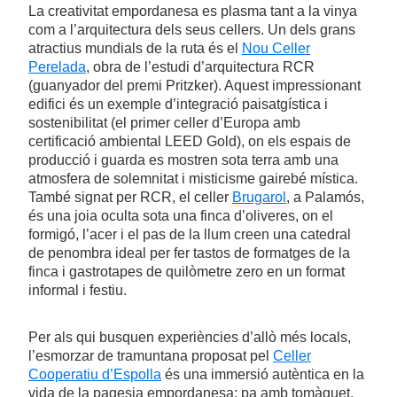
La creativitat empordanesa es plasma tant a la vinya
com a l’arquitectura dels seus cellers. Un dels grans
atractius mundials de la ruta és el
Nou Celler
Perelada
, obra de l’estudi d’arquitectura RCR
(guanyador del premi Pritzker). Aquest impressionant
edifici és un exemple d’integració paisatgística i
sostenibilitat (el primer celler d’Europa amb
certificació ambiental LEED Gold), on els espais de
producció i guarda es mostren sota terra amb una
atmosfera de solemnitat i misticisme gairebé mística.
També signat per RCR, el celler
Brugarol
, a Palamós,
és una joia oculta sota una finca d’oliveres, on el
formigó, l’acer i el pas de la llum creen una catedral
de penombra ideal per fer tastos de formatges de la
finca i gastrotapes de quilòmetre zero en un format
informal i festiu.
Per als qui busquen experiències d’allò més locals,
l’esmorzar de tramuntana proposat pel
Celler
Cooperatiu d’Espolla
és una immersió autèntica en la
vida de la pagesia empordanesa: pa amb tomàquet,