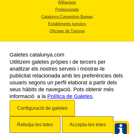
Afiliacions
Professionals
Catalunya Convention Bureau
Establiments turístics
Oficines de Turisme
Galetes catalunya.com
Utilitzem galetes pròpies i de tercers per
analitzar els nostres serveis i mostrar-te
AVÍS LEGAL
publicitat relacionada amb les preferències dels
POLÍTICA DE PRIVACITAT
usuaris segons un perfil elaborat a partir dels
COOKIES
seus hàbits de navegació. Pots obtenir més
informació a la
Política de Galetes
ACCESSIBILITAT
.
Configuració de galetes
Copyright © 2026. Agència Catalana de Turisme. Tots els drets reservats.
Rebutja-les totes
Accepta-les totes