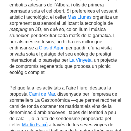
embotits artesans de l’Albera i olis de primera
premsada sota el cel obert. Si prefereixes el vessant
artístic i tecnològic, el celler
Mas Llunes
organitza un
sorprenent tast sensorial utilitzant la tecnologia de
mapping
en 3D, en què so, color, llum i música
s’uneixen per desxifrar cada matís de la garnatxa. I,
per als més exclusius, no hi ha res millor que
endinsar-se a
Clos d’Agon
per gaudir d’una visita
privada sota el guiatge del seu enòleg de prestigi
internacional, o passejar per
La Vinyeta
, un projecte
de compromís regeneratiu que proposa un pícnic
ecològic complet.
Pel que fa a les activitats a l’aire lliure, destaca la
proposta
Camí de Mar
, dissenyada per l’empresa de
sommeliers La Gastronòmica —que permet recórrer el
camí de ronda costaner tot maridant els vins de la
denominació amb anxoves i tapes del territori a peu
de cala—, o la ruta de senderisme proposada pel
celler
Martín Faixó
a través de les seves vinyes de
pissarra situades al bell mig de la natura feréstega del