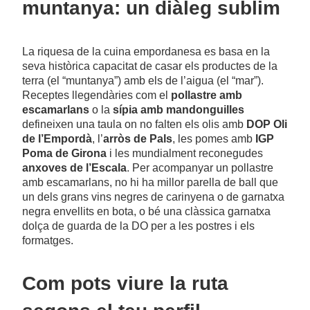
muntanya: un diàleg sublim
La riquesa de la cuina empordanesa es basa en la
seva històrica capacitat de casar els productes de la
terra (el “muntanya”) amb els de l’aigua (el “mar”).
Receptes llegendàries com el
pollastre amb
escamarlans
o la
sípia amb mandonguilles
defineixen una taula on no falten els olis amb
DOP Oli
de l’Empordà
, l’
arròs de Pals
, les pomes amb
IGP
Poma de Girona
i les mundialment reconegudes
anxoves de l’Escala
. Per acompanyar un pollastre
amb escamarlans, no hi ha millor parella de ball que
un dels grans vins negres de carinyena o de garnatxa
negra envellits en bota, o bé una clàssica garnatxa
dolça de guarda de la DO per a les postres i els
formatges.
Com pots viure la ruta