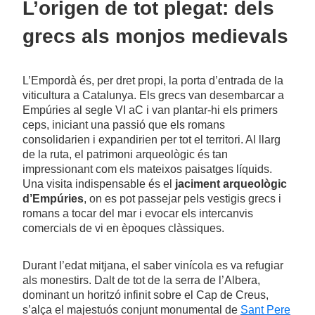
L’origen de tot plegat: dels
grecs als monjos medievals
L’Empordà és, per dret propi, la porta d’entrada de la
viticultura a Catalunya. Els grecs van desembarcar a
Empúries al segle VI aC i van plantar-hi els primers
ceps, iniciant una passió que els romans
consolidarien i expandirien per tot el territori. Al llarg
de la ruta, el patrimoni arqueològic és tan
impressionant com els mateixos paisatges líquids.
Una visita indispensable és el
jaciment arqueològic
d’Empúries
, on es pot passejar pels vestigis grecs i
romans a tocar del mar i evocar els intercanvis
comercials de vi en èpoques clàssiques.
Durant l’edat mitjana, el saber vinícola es va refugiar
als monestirs. Dalt de tot de la serra de l’Albera,
dominant un horitzó infinit sobre el Cap de Creus,
s’alça el majestuós conjunt monumental de
Sant Pere