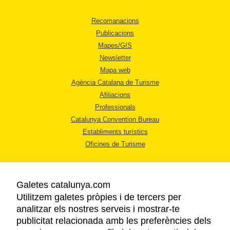
Recomanacions
Publicacions
Mapes/GIS
Newsletter
Mapa web
Agència Catalana de Turisme
Afiliacions
Professionals
Catalunya Convention Bureau
Establiments turístics
Oficines de Turisme
Galetes catalunya.com
Utilitzem galetes pròpies i de tercers per
analitzar els nostres serveis i mostrar-te
AVÍS LEGAL
publicitat relacionada amb les preferències dels
POLÍTICA DE PRIVACITAT