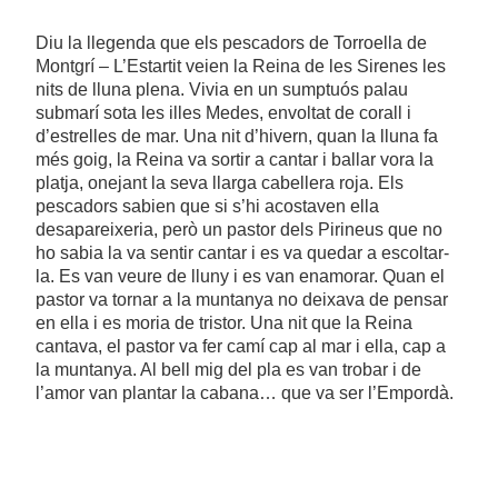
Diu la llegenda que els pescadors de Torroella de
Montgrí – L’Estartit veien la Reina de les Sirenes les
nits de lluna plena. Vivia en un sumptuós palau
submarí sota les illes Medes, envoltat de corall i
d’estrelles de mar. Una nit d’hivern, quan la lluna fa
més goig, la Reina va sortir a cantar i ballar vora la
platja, onejant la seva llarga cabellera roja. Els
pescadors sabien que si s’hi acostaven ella
desapareixeria, però un pastor dels Pirineus que no
ho sabia la va sentir cantar i es va quedar a escoltar-
la. Es van veure de lluny i es van enamorar. Quan el
pastor va tornar a la muntanya no deixava de pensar
en ella i es moria de tristor. Una nit que la Reina
cantava, el pastor va fer camí cap al mar i ella, cap a
la muntanya. Al bell mig del pla es van trobar i de
l’amor van plantar la cabana… que va ser l’Empordà.