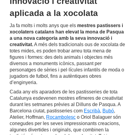
innovació i creativitat
aplicada a la xocolata
Ja fa molts i molts anys que els
mestres pastissers i
xocolaters catalans han elevat la mona de Pasqua
a una nova categoria amb la seva innovació i
creativitat.
A més dels tradicionals ous de xocolata de
totes mides, es poden trobar arreu tota mena de
figures i formes: des dels animals i objectes més
diversos a monuments icònics, passant per
personatges de sèries i pel·lícules infantils de moda o
jugadors de futbol, fins a autèntiques obres
d’enginyeria.
Cada any els aparadors de les pastisseries de tota
Catalunya esdevenen mostres efímeres de creativitat
durant les setmanes prèvies al Dilluns de Pasqua. A
Barcelona ciutat, pastisseries com
Escribà
,
Bubó
,
Atelier, Hoffman,
Rocambolesc
o Oriol Balaguer són
conegudes per les seves impressionants creacions,
algunes divertides i originals, que combinen la