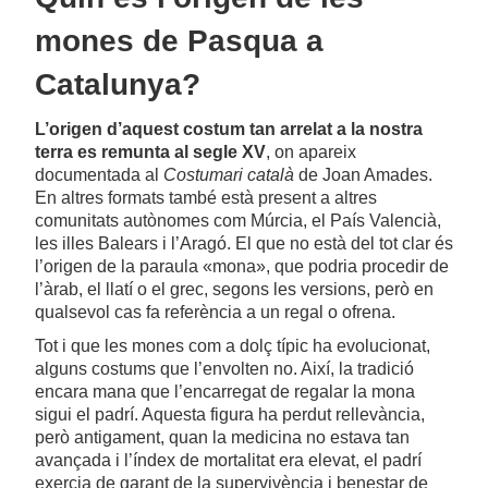
mones de Pasqua a
Catalunya?
L’origen d’aquest costum tan arrelat a la nostra
terra es remunta al
segle XV
, on apareix
documentada al
Costumari català
de Joan Amades.
En altres formats també està present a altres
comunitats autònomes com Múrcia, el País Valencià,
les illes Balears i l’Aragó. El que no està del tot clar és
l’origen de la paraula «mona», que podria procedir de
l’àrab, el llatí o el grec, segons les versions, però en
qualsevol cas fa referència a un regal o ofrena.
Tot i que les mones com a dolç típic ha evolucionat,
alguns costums que l’envolten no. Així, la tradició
encara mana que l’encarregat de regalar la mona
sigui el padrí. Aquesta figura ha perdut rellevància,
però antigament, quan la medicina no estava tan
avançada i l’índex de mortalitat era elevat, el padrí
exercia de garant de la supervivència i benestar de