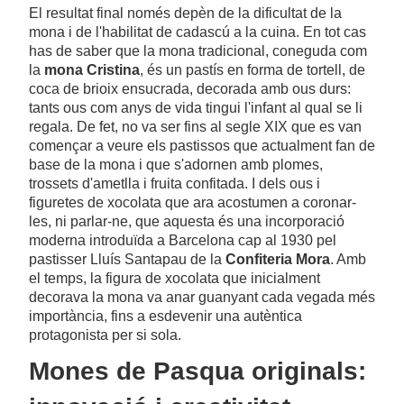
El resultat final només depèn de la dificultat de la
mona i de l'habilitat de cadascú a la cuina. En tot cas
has de saber que la mona tradicional, coneguda com
la
mona Cristina
, és un pastís en forma de tortell, de
coca de brioix ensucrada, decorada amb ous durs:
tants ous com anys de vida tingui l'infant al qual se li
regala. De fet, no va ser fins al segle XIX que es van
començar a veure els pastissos que actualment fan de
base de la mona i que s'adornen amb plomes,
trossets d'ametlla i fruita confitada. I dels ous i
figuretes de xocolata que ara acostumen a coronar-
les, ni parlar-ne, que aquesta és una incorporació
moderna introduïda a Barcelona cap al 1930 pel
pastisser Lluís Santapau de la
Confiteria Mora
. Amb
el temps, la figura de xocolata que inicialment
decorava la mona va anar guanyant cada vegada més
importància, fins a esdevenir una autèntica
protagonista per si sola.
Mones de Pasqua originals: