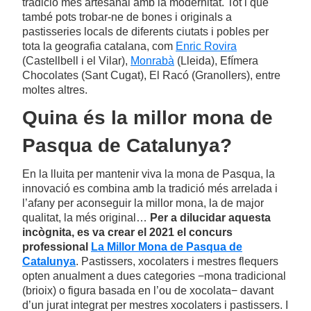
tradició més artesanal amb la modernitat. Tot i que
també pots trobar-ne de bones i originals a
pastisseries locals de diferents ciutats i pobles per
tota la geografia catalana, com
Enric Rovira
(Castellbell i el Vilar),
Monrabà
(Lleida), Efímera
Chocolates (Sant Cugat), El Racó (Granollers), entre
moltes altres.
Quina és la millor mona de
Pasqua de Catalunya?
En la lluita per mantenir viva la mona de Pasqua, la
innovació es combina amb la tradició més arrelada i
l’afany per aconseguir la millor mona, la de major
qualitat, la més original…
Per a dilucidar aquesta
incògnita, es va crear el 2021 el concurs
professional
La Millor Mona de Pasqua de
Catalunya
. Pastissers, xocolaters i mestres flequers
opten anualment a dues categories −mona tradicional
(brioix) o figura basada en l’ou de xocolata− davant
d’un jurat integrat per mestres xocolaters i pastissers. I